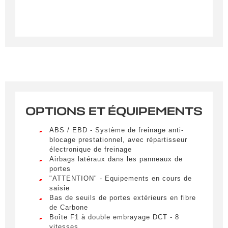
OPTIONS ET ÉQUIPEMENTS
Créer une alerte
ABS / EBD - Système de freinage anti-
Remplissez le formulaire ci-dessous pour recevoir
blocage prestationnel, avec répartisseur
électronique de freinage
une notification par e-mail dès qu’un véhicule
Airbags latéraux dans les panneaux de
correspondant à vos critères sera disponible.
portes
"ATTENTION" - Equipements en cours de
Civilité
*
saisie
Bas de seuils de portes extérieurs en fibre
M.
de Carbone
LIVRAISON PARTOUT EN
Boîte F1 à double embrayage DCT - 8
FRANCE
vitesses