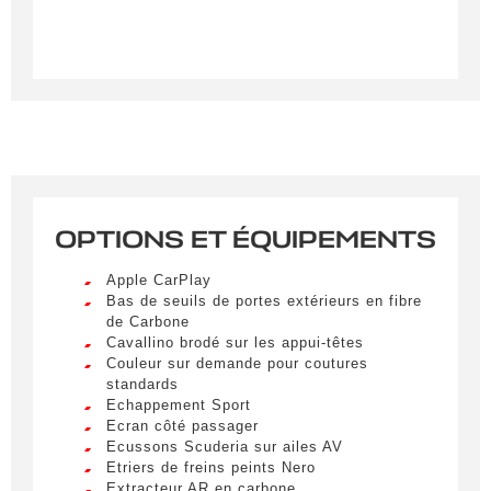
OPTIONS ET ÉQUIPEMENTS
Créer une alerte
Apple CarPlay
Remplissez le formulaire ci-dessous pour recevoir
Bas de seuils de portes extérieurs en fibre
de Carbone
une notification par e-mail dès qu’un véhicule
Cavallino brodé sur les appui-têtes
correspondant à vos critères sera disponible.
Couleur sur demande pour coutures
standards
Civilité
*
Echappement Sport
Ecran côté passager
M.
Ecussons Scuderia sur ailes AV
LIVRAISON PARTOUT EN
Etriers de freins peints Nero
FRANCE
Extracteur AR en carbone