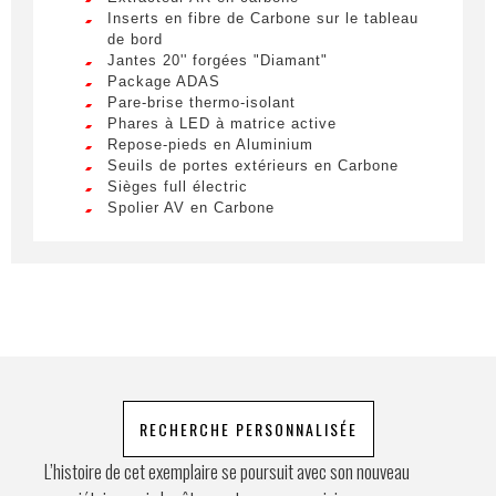
Nom
*
Inserts en fibre de Carbone sur le tableau
Lorem ipsum dolor sit amet, consectetur
de bord
adipiscing elit. Ut a elit sed nisl pulvinar
Jantes 20'' forgées "Diamant"
egestas a vel nibh. Sed aliquam varius
Package ADAS
feugiat. Suspendisse finibus nec nibh eget
Pare-brise thermo-isolant
Prénom
ultricies. Mauris et malesuada augue.
Phares à LED à matrice active
Repose-pieds en Aluminium
Lorem ipsum dolor sit amet, consectetur
Seuils de portes extérieurs en Carbone
adipiscing elit. Ut a elit sed nisl pulvinar
Sièges full électric
egestas a vel nibh. Sed aliquam varius
E-mail
*
Spolier AV en Carbone
feugiat. Suspendisse finibus nec nibh eget
Surtapis avec logo voiture brodé
ultricies. Mauris et malesuada augue.
Suspension magnétique Dual Mode
Système HIFI Premium
Lorem ipsum dolor sit amet, consectetur
Tunnel supérieur en carbone
adipiscing elit. Ut a elit sed nisl pulvinar
Téléphone
Volant en Carbone avec LEDs
egestas a vel nibh. Sed aliquam varius
Vue panoramique
feugiat. Suspendisse finibus nec nibh eget
ultricies. Mauris et malesuada augue.
Demande spéciale
RECHERCHE PERSONNALISÉE
L’histoire de cet exemplaire se poursuit avec son nouveau