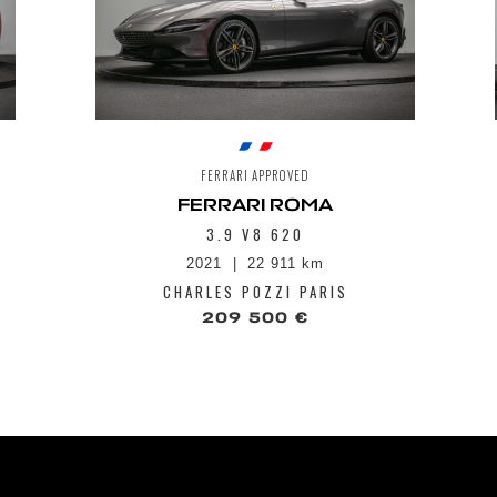
Suspension m
Système Antiv
Système de fr
Système info 
8,4", port USB
Streaming et 
Système Side 
Tableau de bo
FERRARI APPROVED
entièrement n
FERRARI ROMA
3.9 V8 620
2021
22 911 km
CHARLES POZZI PARIS
209 500 €