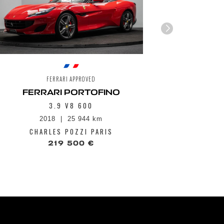
agnétique Dual Mode
ol
einage carbo-céramique
télématique avec GPS, écran tactil de
 sur tunnel central et Bluetooth Audio
Radio DAB
Slip Control 6,0 (SSC)
rd de 16" avec instrumentation
FERRARI APPROVED
umérique
FERRARI PORTOFINO
3.9 V8 600
2018
25 944 km
1
CHARLES POZZI PARIS
CHA
219 500 €