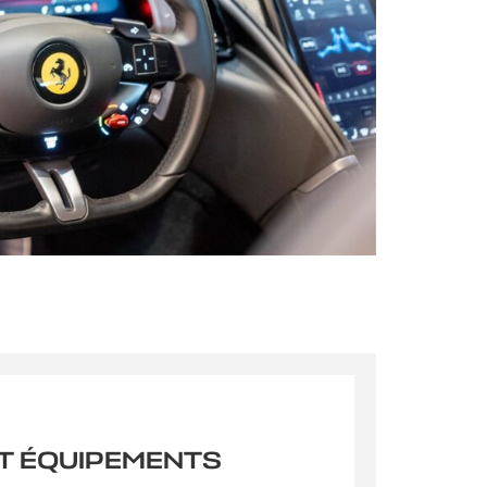
s qu’un
pulvinar
ibh eget
pulvinar
T ÉQUIPEMENTS
ibh eget