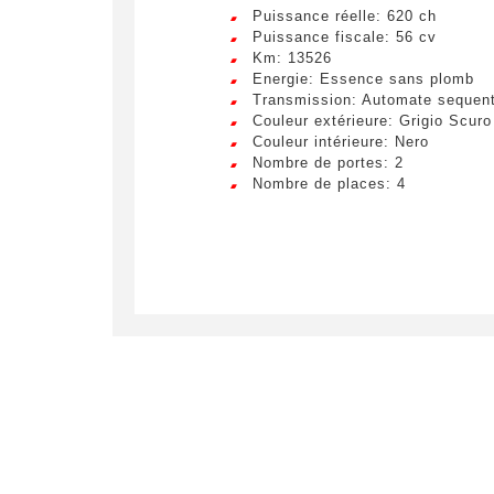
Puissance réelle: 620 ch
Puissance fiscale: 56 cv
Km: 13526
Energie: Essence sans plomb
Transmission: Automate sequent
Couleur extérieure: Grigio Scuro
Couleur intérieure: Nero
Nombre de portes: 2
Nombre de places: 4
Crée
LIV
Remplissez
véhicule c
Lorem ip
egestas 
ultricie
Civilité
*
Lorem ip
M.
egestas 
ultricie