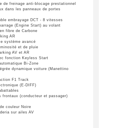
 de freinage anti-blocage prestationnel
pulvinar
aux dans les panneaux de portes
ibh eget
uble embrayage DCT - 8 vitesses
arrage (Engine Start) au volant
n fibre de Carbone
rking AR
le système avancé
minosité et de pluie
arking AV et AR
ec fonction Keyless Start
 automatique Bi-Zone
grée dynamique voiture (Manettino
es
action F1 Track
lectronique (E-DIFF)
abattables
yer
s frontaux (conducteur et passager)
e couleur Noire
eria sur ailes AV
ic Power Steering)
de stabilité électronique)