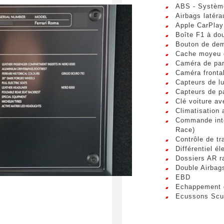
ABS - Système
Téléphone
sum dolor sit amet, consectetur adipiscing elit. Ut a elit sed nisl 
Airbags latér
a vel nibh. Sed aliquam varius feugiat. Suspendisse finibus nec n
Apple CarPlay
s. Mauris et malesuada augue.
Boîte F1 à do
Bouton de dem
Cache moyeu e
spéciale
Caméra de pa
Caméra fronta
Capteurs de lu
Capteurs de p
Clé voiture av
Climatisation
Commande inté
umettant ce formulaire, j'accepte que les informations saisi
Race)
xploitées à des fins de relation commerciale.
Contrôle de tr
Différentiel é
Dossiers AR r
Envo
Double Airbag
EBD
Echappement d
Ecussons Scud
EPS (Electron
ESC (contrôle 