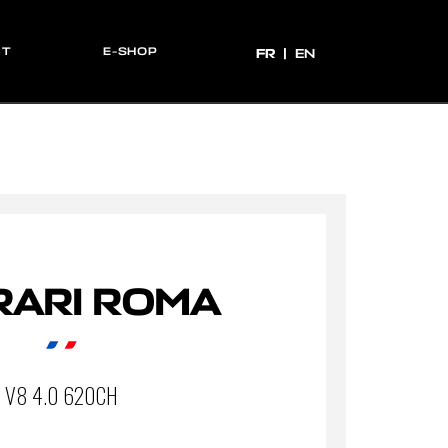
CT
E-SHOP
FR
FR
EN
RARI ROMA
V8 4.0 620CH