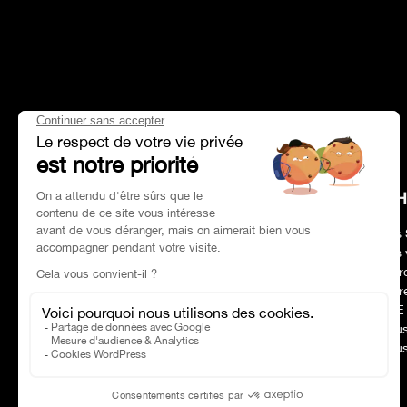
HEAD OFFICE
CH
Adresse :
Paris 75017
Nos 
Tél :
01 47 39 96 50
Nos 
Horaires :
09:00–19:00
Notr
Email :
contact@charles-pozzi.fr
Notr
RSE
Nous
Nous