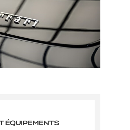
s qu’un
pulvinar
ibh eget
pulvinar
T ÉQUIPEMENTS
ibh eget