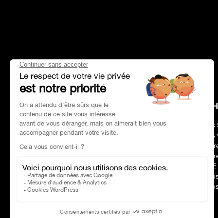
HEAD OFFICE
CH
Adresse :
Paris 75017
Nos 
Tél :
01 47 39 96 50
Nos 
Horaires :
09:00–19:00
Notr
Email :
contact@charles-pozzi.fr
Notr
RSE
Nous
Nous