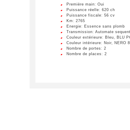
Première main: Oui
Puissance réelle: 620 ch
Puissance fiscale: 56 cv
Km: 2765
Energie: Essence sans plomb
Transmission: Automate sequent
Couleur extérieure: Bleu, BLU 
Couleur intérieure: Noir, NERO
Nombre de portes: 2
Nombre de places: 2
Crée
LIV
Remplissez
véhicule c
Lorem ip
egestas 
ultricie
Civilité
*
Lorem ip
M.
egestas 
ultricie