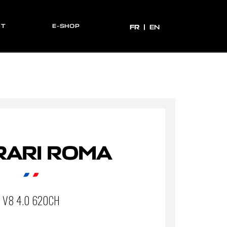
CT
E-SHOP
FR
FR
EN
RARI ROMA
V8 4.0 620CH