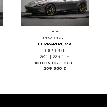
Sièges ventilés
Système Antiv
Système de fr
Système de ma
Système élect
tissus techni
Système info 
8,4", port USB
FERRARI APPROVED
Streaming et 
Système Side 
FERRARI ROMA
Tableau de bo
3.9 V8 620
entièrement n
2021
22 911 km
Tonneau capot
Trappe à ski
CHARLES POZZI PARIS
Tunnel supéri
209 500 €
Volant en Car