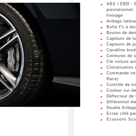
ABS / EBD - S
Téléphone
sum dolor sit amet, consectetur adipiscing elit. Ut a elit sed nisl 
prestationnel,
a vel nibh. Sed aliquam varius feugiat. Suspendisse finibus nec n
freinage
s. Mauris et malesuada augue.
Airbags latér
Boîte F1 à do
Bouton de dem
spéciale
Capteurs de lu
Capteurs de p
Cavallino brod
Ceintures de s
Clé voiture av
Climatisation
Commande inté
umettant ce formulaire, j'accepte que les informations saisi
Race)
xploitées à des fins de relation commerciale.
Contrôle de tr
Couleur sur d
Déflecteur de 
Envo
Différentiel é
Double Airbag
Ecran côté pa
Ecussons Scud
EPS (Electron
ESC (contrôle 