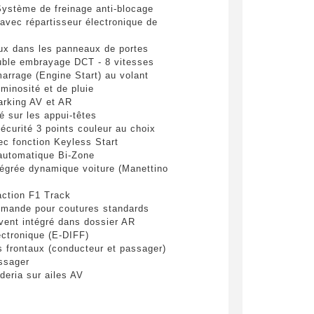
ystème de freinage anti-blocage
pulvinar
 avec répartisseur électronique de
ibh eget
aux dans les panneaux de portes
uble embrayage DCT - 8 vitesses
arrage (Engine Start) au volant
minosité et de pluie
arking AV et AR
é sur les appui-têtes
écurité 3 points couleur au choix
ec fonction Keyless Start
 automatique Bi-Zone
grée dynamique voiture (Manettino
es
action F1 Track
emande pour coutures standards
vent intégré dans dossier AR
yer
lectronique (E-DIFF)
s frontaux (conducteur et passager)
ssager
eria sur ailes AV
ic Power Steering)
de stabilité électronique)