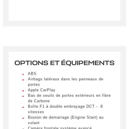
OPTIONS ET ÉQUIPEMENTS
Créer une alerte
ABS
Remplissez le formulaire ci-dessous pour recevoir
Airbags latéraux dans les panneaux de
portes
une notification par e-mail dès qu’un véhicule
Apple CarPlay
correspondant à vos critères sera disponible.
Bas de seuils de portes extérieurs en fibre
de Carbone
Civilité
*
Boîte F1 à double embrayage DCT - 8
vitesses
M.
Bouton de demarrage (Engine Start) au
LIVRAISON PARTOUT EN
volant
FRANCE
Caméra frontale système avancé