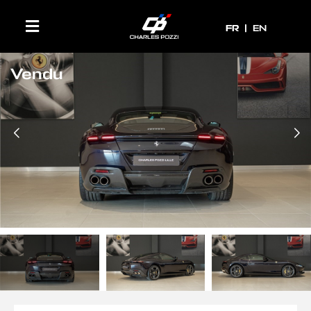
FR
FR
EN
Vendu