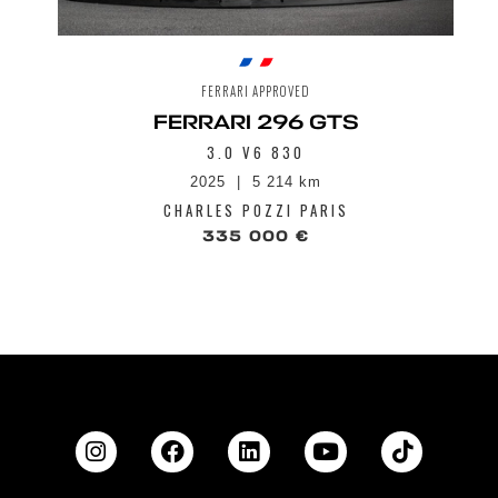
Partie AR du coffre en Carbone
Passepoils couleur au choix
Performance Launch control
Phares à LED à matrice active
FERRARI APPROVED
Projecteurs full-LED
FERRARI 296 GTS
Radars AR
Régulateur de vitesse
3.0 V6 830
Repose-pieds en Aluminium
2025
5 214 km
Seuils de portes extérieurs en Carbone
Sièges de style Daytona
CHARLES POZZI PARIS
Sièges full électric
335 000 €
Spolier AV en Carbone
Surtapis avec logo voiture brodé
Suspension magnétique Dual Mode
Système Antivol
Système de freinage carbo-céramique
Système HIFI Premium
Système info télématique avec GPS, écran
tactil de 8,4" , port USB sur tunnel central
et Bluetooth Audio Streaming et Radio DAB
Système Side Slip Control 6,0 (SSC)
Tableau de bord de 16" avec instrumentation
entièrement numérique