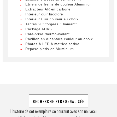
Nom
*
Etriers de freins de couleur Aluminium
Lorem ipsum dolor sit amet, consectetur
Extracteur AR en carbone
adipiscing elit. Ut a elit sed nisl pulvinar
Intérieur cuir bicolore
egestas a vel nibh. Sed aliquam varius
Intérieur Cuir couleur au choix
feugiat. Suspendisse finibus nec nibh eget
Jantes 20'' forgées "Diamant"
Prénom
ultricies. Mauris et malesuada augue.
Package ADAS
Pare-brise thermo-isolant
Lorem ipsum dolor sit amet, consectetur
Pavillon en Alcantara couleur au choix
adipiscing elit. Ut a elit sed nisl pulvinar
Phares à LED à matrice active
egestas a vel nibh. Sed aliquam varius
E-mail
*
Repose-pieds en Aluminium
feugiat. Suspendisse finibus nec nibh eget
Sièges de style Daytona
ultricies. Mauris et malesuada augue.
Sièges ventilés full électric
Spolier AV en Carbone
Lorem ipsum dolor sit amet, consectetur
Surtapis avec logo voiture brodé
adipiscing elit. Ut a elit sed nisl pulvinar
Téléphone
Suspension magnétique Dual Mode
egestas a vel nibh. Sed aliquam varius
Système HIFI Premium
feugiat. Suspendisse finibus nec nibh eget
Vue panoramique
ultricies. Mauris et malesuada augue.
Demande spéciale
RECHERCHE PERSONNALISÉE
L’histoire de cet exemplaire se poursuit avec son nouveau