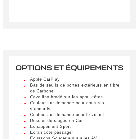
OPTIONS ET ÉQUIPEMENTS
Créer une alerte
Apple CarPlay
Remplissez le formulaire ci-dessous pour recevoir
Bas de seuils de portes extérieurs en fibre
de Carbone
une notification par e-mail dès qu’un véhicule
Cavallino brodé sur les appui-têtes
correspondant à vos critères sera disponible.
Couleur sur demande pour coutures
standards
Civilité
*
Couleur sur demande pour le volant
Dossier de sièges en Cuir
M.
Echappement Sport
LIVRAISON PARTOUT EN
Ecran côté passager
FRANCE
Ecussons Scuderia sur ailes AV