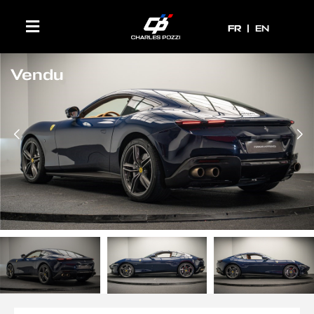
FR
FR
EN
Vendu