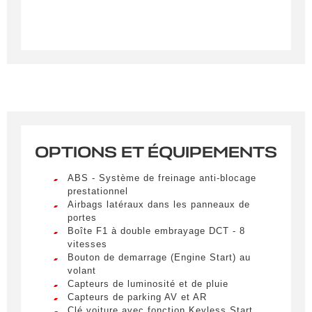
OPTIONS ET ÉQUIPEMENTS
Créer une alerte
ABS - Système de freinage anti-blocage
Remplissez le formulaire ci-dessous pour recevoir
prestationnel
Airbags latéraux dans les panneaux de
une notification par e-mail dès qu’un véhicule
portes
correspondant à vos critères sera disponible.
Boîte F1 à double embrayage DCT - 8
vitesses
Civilité
*
Bouton de demarrage (Engine Start) au
volant
M.
Capteurs de luminosité et de pluie
LIVRAISON PARTOUT EN
Capteurs de parking AV et AR
FRANCE
Clé voiture avec fonction Keyless Start