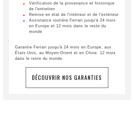
feugiat. Suspendisse finibus nec nibh eget
Vérification de la provenance et historique
ultricies. Mauris et malesuada augue.
Prénom
*
de l'entretien
Remise en état de l'intérieur et de l'extérieur
Lorem ipsum dolor sit amet, consectetur
Assistance routière Ferrari jusqu'à 24 mois
adipiscing elit. Ut a elit sed nisl pulvinar
en Europe et 12 mois dans le reste du
egestas a vel nibh. Sed aliquam varius
monde
feugiat. Suspendisse finibus nec nibh eget
E-mail
*
ultricies. Mauris et malesuada augue.
Garantie Ferrari jusqu'à 24 mois en Europe, aux
Lorem ipsum dolor sit amet, consectetur
États-Unis, au Moyen-Orient et en Chine. 12 mois
adipiscing elit. Ut a elit sed nisl pulvinar
dans le reste du monde.
egestas a vel nibh. Sed aliquam varius
Tél.
*
feugiat. Suspendisse finibus nec nibh eget
ultricies. Mauris et malesuada augue.
DÉCOUVRIR NOS GARANTIES
Votre message
*
En soumettant ce formulaire, j'accepte que les
informations saisies soient exploitées à des fins de