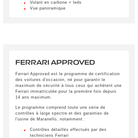
Volant en carbone + leds
Vue panoramique
Obtenir des informations
FERRARI APPROVED
Remplissez le formulaire ci-dessous pour être
recontacté afin d’obtenir des informations sur un
Ferrari Approved est le programme de certification
véhicule.
des voitures d'occasion, né pour garantir le
maximum de sécurité à tous ceux qui achètent une
Civilité
*
Ferrari immatriculée pour la première fois depuis
14 ans maximum.
LIVRAISON PARTOUT EN
M.
Le programme comprend toute une série de
FRANCE
contrôles à large spectre et des garanties de
Nom
*
l'usine de Maranello, notamment :
Lorem ipsum dolor sit amet, consectetur
adipiscing elit. Ut a elit sed nisl pulvinar
Contrôles détaillés effectués par des
egestas a vel nibh. Sed aliquam varius
techniciens Ferrari