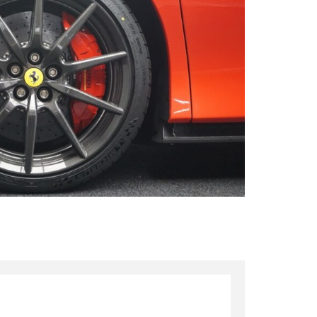
s qu’un
pulvinar
ibh eget
pulvinar
ibh eget