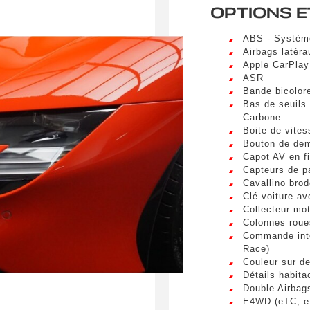
OPTIONS E
s. Mauris et malesuada augue.
Téléphone
sum dolor sit amet, consectetur adipiscing elit. Ut a elit sed nisl 
ABS - Système
a vel nibh. Sed aliquam varius feugiat. Suspendisse finibus nec n
Airbags latér
s. Mauris et malesuada augue.
Apple CarPlay
ASR
Bande bicolor
spéciale
Bas de seuils 
Carbone
Boite de vite
Bouton de dem
Capot AV en f
Capteurs de p
Cavallino brod
umettant ce formulaire, j'accepte que les informations saisi
Clé voiture av
xploitées à des fins de relation commerciale.
Collecteur mot
Colonnes roue
Envo
Commande inté
Race)
Couleur sur d
Détails habita
Double Airbag
E4WD (eTC, eD