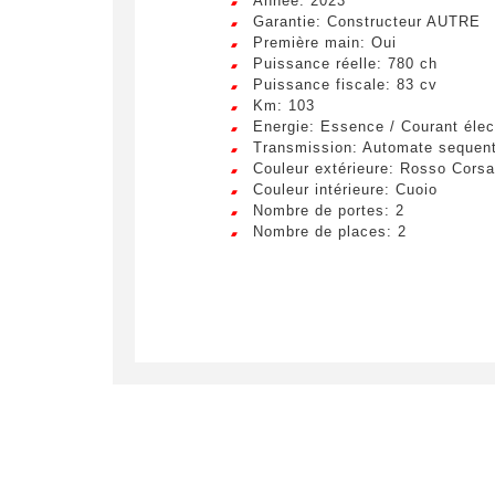
Année: 2023
Garantie: Constructeur AUTRE
Première main: Oui
Puissance réelle: 780 ch
Puissance fiscale: 83 cv
Km: 103
Energie: Essence / Courant élec
Transmission: Automate sequent
Couleur extérieure: Rosso Corsa
Couleur intérieure: Cuoio
Nombre de portes: 2
Nombre de places: 2
Crée
LIV
Remplissez
véhicule c
Lorem ip
egestas 
ultricie
Civilité
*
Lorem ip
M.
egestas 