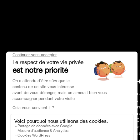
HEAD OFFICE
CH
Adresse :
Paris 75017
Nos 
Tél :
01 47 39 96 50
Nos 
Horaires :
09:00–19:00
Notr
Email :
contact@charles-pozzi.fr
Notr
RSE
Nous
Nous