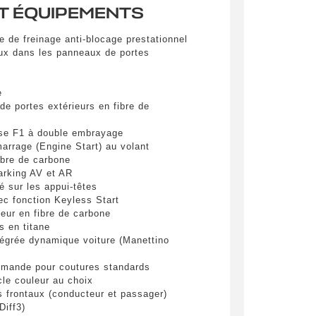
T ÉQUIPEMENTS
pulvinar
 de freinage anti-blocage prestationnel
ibh eget
aux dans les panneaux de portes
e
de portes extérieurs en fibre de
sse F1 à double embrayage
arrage (Engine Start) au volant
ibre de carbone
arking AV et AR
é sur les appui-têtes
es
ec fonction Keyless Start
eur en fibre de carbone
s en titane
yer
grée dynamique voiture (Manettino
emande pour coutures standards
cle couleur au choix
s frontaux (conducteur et passager)
iff3)