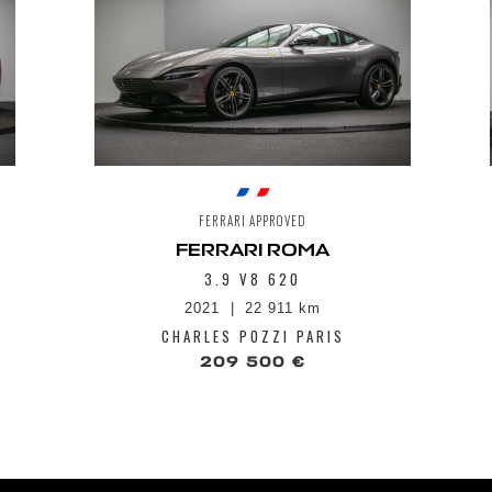
Partie AR du 
Partie AV du 
Phares LED av
Prises d'air l
Sièges Racin
Spoiler AV en
Système anti-
Système de cl
Système de co
des pneumati
FERRARI APPROVED
Système de fr
Système de s
FERRARI ROMA
Système multi
3.9 V8 620
Radio Digital 
2021
22 911 km
Système régla
Tablette AR e
CHARLES POZZI PARIS
Tunnel supéri
209 500 €
Vue panorami
Zone supérieu