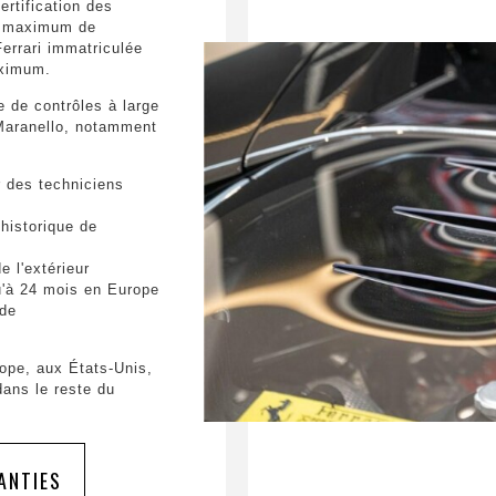
rtification des
le maximum de
errari immatriculée
aximum.
 de contrôles à large
 Maranello, notamment
r des techniciens
 historique de
e l'extérieur
qu'à 24 mois en Europe
nde
rope, aux États-Unis,
ans le reste du
ANTIES