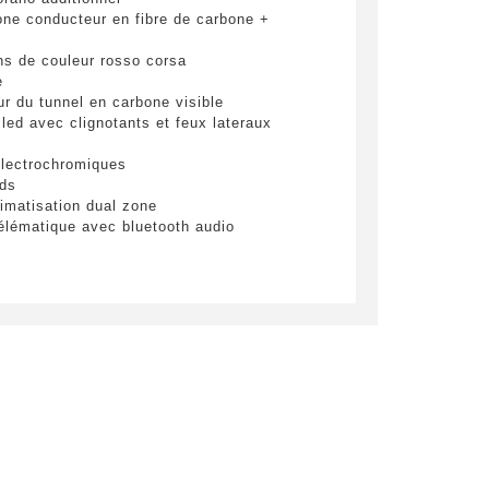
ne conducteur en fibre de carbone +
ins de couleur rosso corsa
e
ur du tunnel en carbone visible
led avec clignotants et feux lateraux
électrochromiques
lds
ploitées
imatisation dual zone
élématique avec bluetooth audio
adio dab
oyer