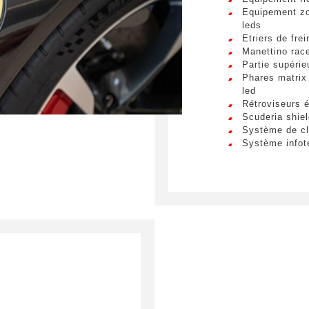
s. Mauris et malesuada augue.
Equipement zo
leds
essage
*
Etriers de fre
Manettino rac
Partie supérie
Phares matrix 
led
Rétroviseurs 
Scuderia shie
mettant ce formulaire, j'accepte que les informations saisies soient ex
Système de cl
Système infot
 de relation commerciale.
streaming et r
Volant en cuir
Env