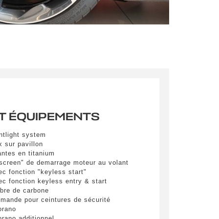
T ÉQUIPEMENTS
mations
pulvinar
ntlight system
ibh eget
x sur pavillon
antes en titanium
screen" de demarrage moteur au volant
pulvinar
ec fonction "keyless start"
ibh eget
ec fonction keyless entry & start
ibre de carbone
emande pour ceintures de sécurité
pulvinar
orano
ibh eget
orano additionnel