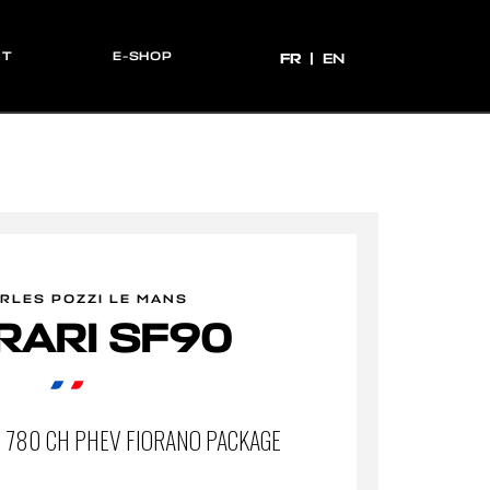
CT
E-SHOP
FR
FR
EN
RLES POZZI LE MANS
RARI SF90
8 780 CH PHEV FIORANO PACKAGE