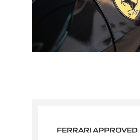
ultricie
Votre m
En sou
à des fins
FERRARI APPROVED