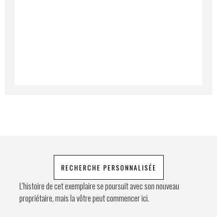
Lorem ipsum dolor sit amet, consectetur
adipiscing elit. Ut a elit sed nisl pulvinar
Téléphone
egestas a vel nibh. Sed aliquam varius
feugiat. Suspendisse finibus nec nibh eget
ultricies. Mauris et malesuada augue.
Demande spéciale
En soumettant ce formulaire, j'accepte
que les informations saisies soient
exploitées à des fins de relation
commerciale.
RECHERCHE PERSONNALISÉE
Envoyer
L’histoire de cet exemplaire se poursuit avec son nouveau
propriétaire, mais la vôtre peut commencer ici.