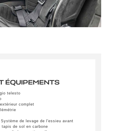
s qu’un
pulvinar
ibh eget
pulvinar
ibh eget
pulvinar
ibh eget
T ÉQUIPEMENTS
gio telesto
o
extérieur complet
lémétrie
es
- Système de levage de l'essieu avant
 tapis de sol en carbone