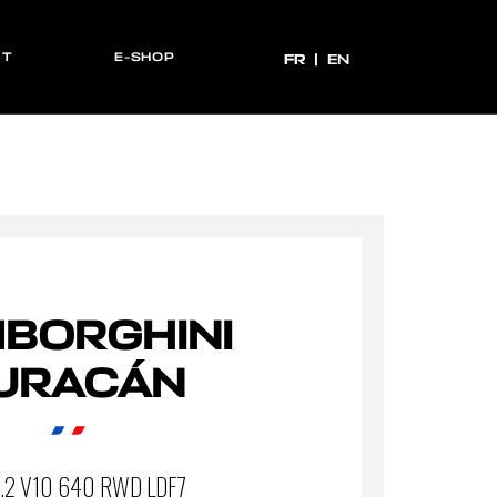
CT
E-SHOP
FR
FR
EN
BORGHINI
URACÁN
.2 V10 640 RWD LDF7