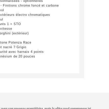
sonnalisées - optionnelles
yer
 - Finitions chrome foncé et carbone
vol
xtérieurs électro chromatiques
ul
ants 1 + STO
 vitesse
rghini (extérieur)
stone Potenza Race
et nacré ? Grigio
rité avec harnais 4 points
gnésium de 20 pouces
t avec son nouveau propriétaire, mais la vôtre peut commencer ici.