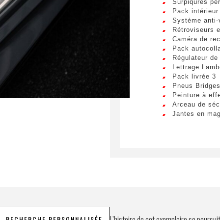
Surpiqûres per
Envo
Pack intérieur
Système anti-
Rétroviseurs e
Caméra de rec
Pack autocoll
Régulateur de
Lettrage Lambo
Pack livrée 3
Pneus Bridge
Peinture à eff
Arceau de sécu
Jantes en ma
L’histoire de cet exemplaire se poursui
RECHERCHE PERSONNALISÉE