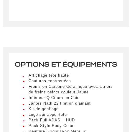
OPTIONS ET ÉQUIPEMENTS
Créer une alerte
Affichage tête haute
Remplissez le formulaire ci-dessous pour recevoir
Coutures contrastées
Freins en Carbone Céramique avec Etriers
une notification par e-mail dès qu’un véhicule
de freins peints couleur Jaune
correspondant à vos critères sera disponible.
Intérieur Q-Citura en Cuir
Jantes Nath 22 finition diamant
Civilité
*
Kit de gonflage
Logo sur appui-tete
M.
Pack Full ADAS + HUD
LIVRAISON PARTOUT EN
Pack Style Body Color
FRANCE
Peinture Grigio Lynx Metallic