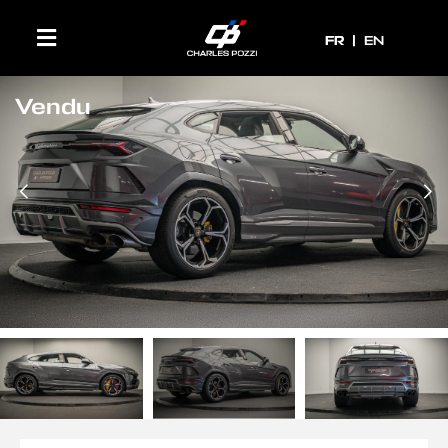
FR
FR
EN
Vendu