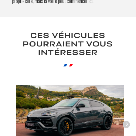
propriétaire, mais la vôtre peut commencer ici.
En soumettant ce formulaire, j'accepte
que les informations saisies soient
exploitées à des fins de relation
CES VÉHICULES
commerciale.
POURRAIENT VOUS
Envoyer
INTÉRESSER