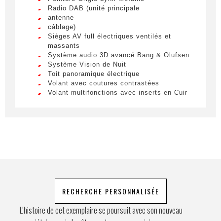
Nom
*
Radio DAB (unité principale
Lorem ipsum dolor sit amet, consectetur
antenne
adipiscing elit. Ut a elit sed nisl pulvinar
câblage)
egestas a vel nibh. Sed aliquam varius
Sièges AV full électriques ventilés et
feugiat. Suspendisse finibus nec nibh eget
massants
Prénom
ultricies. Mauris et malesuada augue.
Système audio 3D avancé Bang & Olufsen
Système Vision de Nuit
Lorem ipsum dolor sit amet, consectetur
Toit panoramique électrique
adipiscing elit. Ut a elit sed nisl pulvinar
Volant avec coutures contrastées
egestas a vel nibh. Sed aliquam varius
E-mail
*
Volant multifonctions avec inserts en Cuir
feugiat. Suspendisse finibus nec nibh eget
perforé
ultricies. Mauris et malesuada augue.
Lorem ipsum dolor sit amet, consectetur
adipiscing elit. Ut a elit sed nisl pulvinar
Téléphone
egestas a vel nibh. Sed aliquam varius
feugiat. Suspendisse finibus nec nibh eget
ultricies. Mauris et malesuada augue.
Demande spéciale
RECHERCHE PERSONNALISÉE
L’histoire de cet exemplaire se poursuit avec son nouveau