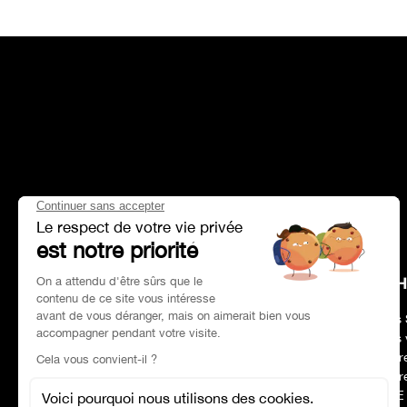
HEAD OFFICE
CH
Adresse :
Paris 75017
Nos 
Tél :
01 47 39 96 50
Nos 
Horaires :
09:00–19:00
Notr
Email :
contact@charles-pozzi.fr
Notr
RSE