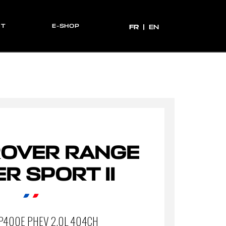
CT
E-SHOP
FR
FR
EN
ROVER RANGE
R SPORT II
 P400E PHEV 2.0L 404CH