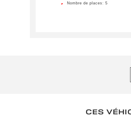
Nombre de places: 5
En so
soient e
CES VÉHI