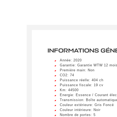
Crée
LIV
Remplissez
véhicule c
Lorem ip
egestas 
INFORMATIONS GÉN
ultricie
Civilité
*
Lorem ip
Année: 2020
M.
egestas 
Garantie: Garantie WTW 12 moi
ultricie
Première main: Non
CO2: 74
E-mail
*
Lorem ip
Puissance réelle: 404 ch
egestas 
Puissance fiscale: 19 cv
ultricie
Km: 44500
Energie: Essence / Courant élec
Transmission: Boîte automatiqu
Demande 
Couleur extérieure: Gris Foncé
Couleur intérieure: Noir
Nombre de portes: 5