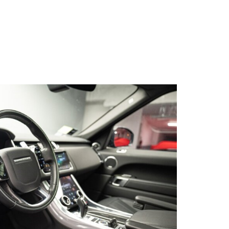
s qu’un
pulvinar
ibh eget
pulvinar
ibh eget
pulvinar
ibh eget