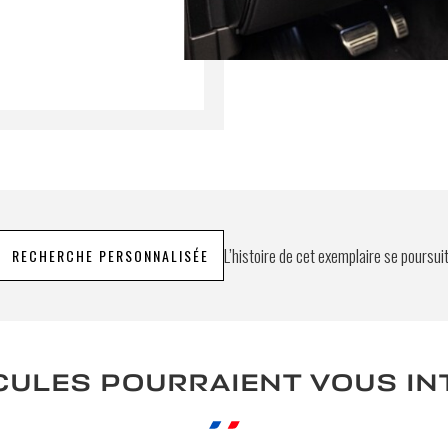
umettant ce formulaire, j'accepte que les informations saisi
xploitées à des fins de relation commerciale.
Envo
L’histoire de cet exemplaire se poursui
RECHERCHE PERSONNALISÉE
CULES POURRAIENT VOUS I