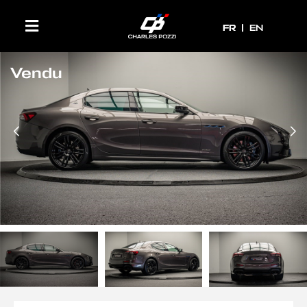
FR
FR
EN
Vendu