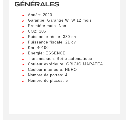
GÉNÉRALES
Année: 2020
Garantie: Garantie WTW 12 mois
Première main: Non
Créer une alerte
CO2: 205
Puissance réelle: 330 ch
Remplissez le formulaire ci-dessous pour recevoir
Puissance fiscale: 21 cv
une notification par e-mail dès qu’un véhicule
Km: 40100
correspondant à vos critères sera disponible.
Energie: ESSENCE
Transmission: Boîte automatique
Couleur extérieure: GRIGIO MARATEA
Civilité
*
Couleur intérieure: NERO
Nombre de portes: 4
M.
LIVRAISON PARTOUT EN
Nombre de places: 5
FRANCE
Nom
*
Lorem ipsum dolor sit amet, consectetur
adipiscing elit. Ut a elit sed nisl pulvinar
egestas a vel nibh. Sed aliquam varius
feugiat. Suspendisse finibus nec nibh eget
Prénom
ultricies. Mauris et malesuada augue.