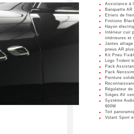
Assistance à l
Téléphone
sum dolor sit amet, consectetur adipiscing elit. Ut a elit sed nisl 
Banquette AR 
a vel nibh. Sed aliquam varius feugiat. Suspendisse finibus nec n
Etriers de fre
s. Mauris et malesuada augue.
Finitions Blac
Hayon électri
Intérieur cuir
spéciale
intérieures et
Jantes alliage
pneus AR plus
Kit Pneu Fix
Logo Trident 
Pack Assistan
Pack Nerissi
umettant ce formulaire, j'accepte que les informations saisi
Peinture solid
xploitées à des fins de relation commerciale.
Reconnaissanc
Régulateur de
Sièges AV ven
Envo
Système Audi
900W
Toit panorami
Volant Sport e