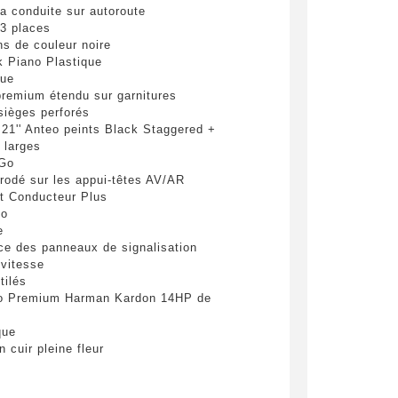
a conduite sur autoroute
pulvinar
3 places
ibh eget
ins de couleur noire
k Piano Plastique
que
 premium étendu sur garnitures
 sièges perforés
 21'' Anteo peints Black Staggered +
 larges
&Go
brodé sur les appui-têtes AV/AR
t Conducteur Plus
mo
es
e
e des panneaux de signalisation
 vitesse
tilés
yer
o Premium Harman Kardon 14HP de
que
n cuir pleine fleur