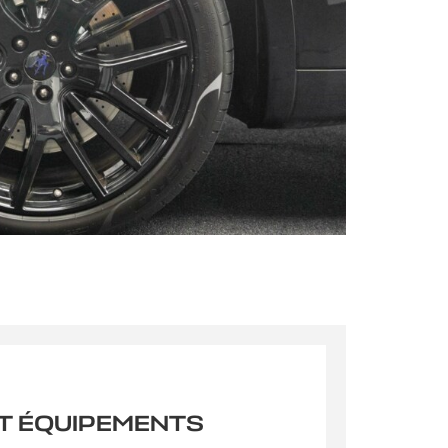
s qu’un
pulvinar
ibh eget
pulvinar
T ÉQUIPEMENTS
ibh eget