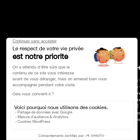
HEAD OFFICE
CH
Adresse :
Paris 75017
Nos 
Tél :
01 47 39 96 50
Nos 
Horaires :
09:00–19:00
Notr
Email :
contact@charles-pozzi.fr
Notr
RSE
Nous
Nous