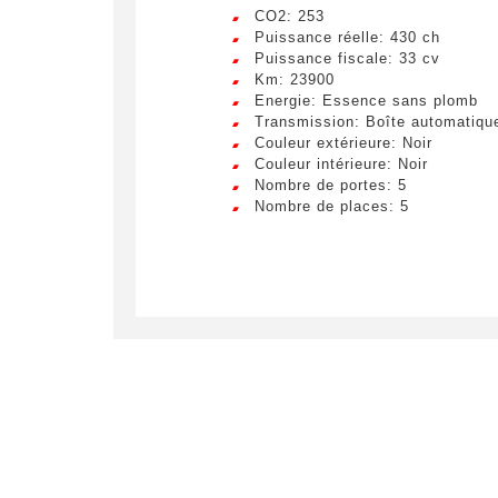
CO2: 253
Puissance réelle: 430 ch
Puissance fiscale: 33 cv
Km: 23900
Energie: Essence sans plomb
Transmission: Boîte automatiqu
Couleur extérieure: Noir
Couleur intérieure: Noir
Nombre de portes: 5
Nombre de places: 5
Crée
LIV
Remplissez
véhicule c
Lorem ip
egestas 
ultricie
Civilité
*
Lorem ip
M.
egestas 
ultricie