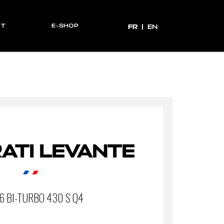
CT
E-SHOP
FR
FR
EN
ATI LEVANTE
6 BI-TURBO 430 S Q4