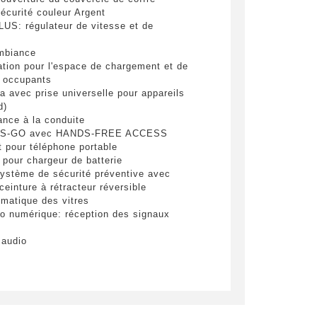
écurité couleur Argent
S: régulateur de vitesse et de
mbiance
ation pour l'espace de chargement et de
s occupants
a avec prise universelle pour appareils
d)
ance à la conduite
ploitées
S-GO avec HANDS-FREE ACCESS
 pour téléphone portable
 pour chargeur de batterie
stème de sécurité préventive avec
oyer
ceinture à rétracteur réversible
omatique des vitres
io numérique: réception des signaux
audio
eur à réglages électriques avec
res pour le siège et le rétroviseur
che
r AV électrique avec fonction