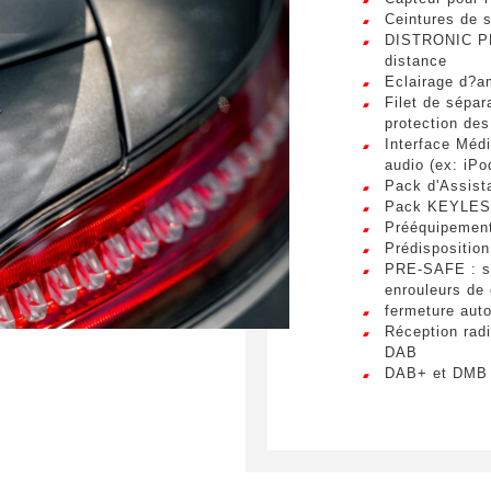
s. Mauris et malesuada augue.
Ceintures de s
DISTRONIC PLU
essage
*
distance
Eclairage d?a
Filet de sépar
protection de
Interface Médi
audio (ex: iPo
Pack d'Assist
mettant ce formulaire, j'accepte que les informations saisies soient ex
Pack KEYLES
 de relation commerciale.
Prééquipement
Prédisposition
PRE-SAFE : sy
Env
enrouleurs de 
fermeture aut
Réception rad
DAB
DAB+ et DMB 
Siège conduct
fonction Mémoi
extérieur gau
Siège passage
Mémoires