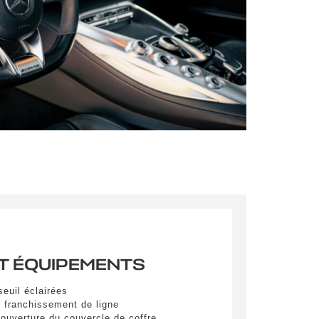
mations
pulvinar
ibh eget
pulvinar
ibh eget
T ÉQUIPEMENTS
euil éclairées
pulvinar
e franchissement de ligne
ibh eget
'ouverture du couvercle de coffre