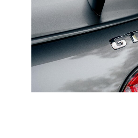
ultricie
Votre m
En sou
à des fins