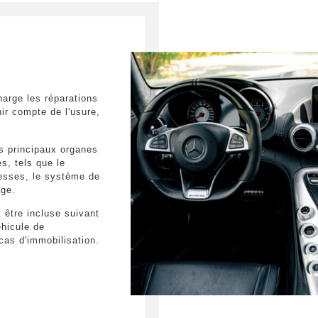
Sièges perfo
Système de so
Burmester av
Dolby Digital
Télécommande 
rétroviseur int
Vitres latéral
arge les réparations
foncée
ir compte de l'usure,
es principaux organes
s, tels que le
tesses, le système de
age.
 être incluse suivant
hicule de
as d'immobilisation.