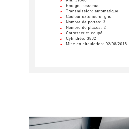
Km: 59800
Energie: essence
Transmission: automatique
Couleur extérieure: gris
Nombre de portes: 3
Nombre de places: 2
Carrosserie: coupé
Cylindrée: 3982
Mise en circulation: 02/08/2018
Obte
LIV
Remplissez
sur un véh
Lorem ip
egestas 
ultricie
Civilité
*
Lorem ip
M.
egestas 
ultricie
E-mail
*
Lorem ip
egestas 