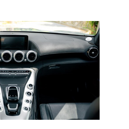
rmance AMG
norisation High-End Surround
ec 11 HP puissance 1000 W
 5.1/DTS
pour porte de garage intégrée au
érieur
es AR et lunette AR athermiques teintée