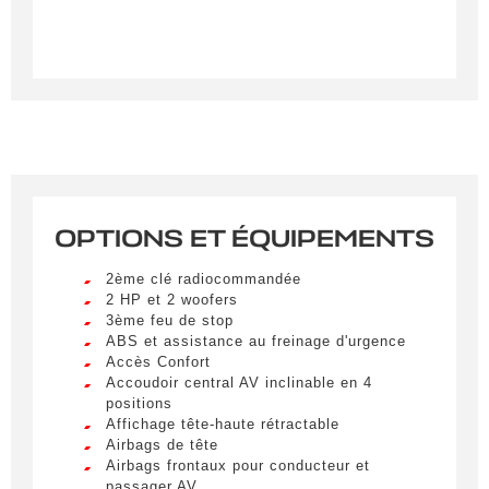
OPTIONS ET ÉQUIPEMENTS
Créer une alerte
2ème clé radiocommandée
Remplissez le formulaire ci-dessous pour recevoir
2 HP et 2 woofers
3ème feu de stop
une notification par e-mail dès qu’un véhicule
ABS et assistance au freinage d'urgence
correspondant à vos critères sera disponible.
Accès Confort
Accoudoir central AV inclinable en 4
Civilité
*
positions
Affichage tête-haute rétractable
M.
Airbags de tête
LIVRAISON PARTOUT EN
Airbags frontaux pour conducteur et
FRANCE
passager AV