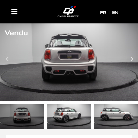
FR
FR
EN
Vendu