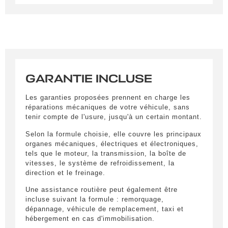
LIVRAISON PARTOUT EN
M.
pluie intégré
FRANCE
Tapis de sol
Nom
*
Lorem ipsum dolor sit amet, consectetur
adipiscing elit. Ut a elit sed nisl pulvinar
egestas a vel nibh. Sed aliquam varius
feugiat. Suspendisse finibus nec nibh eget
GARANTIE INCLUSE
ultricies. Mauris et malesuada augue.
Prénom
*
Lorem ipsum dolor sit amet, consectetur
Les garanties proposées prennent en charge les
adipiscing elit. Ut a elit sed nisl pulvinar
réparations mécaniques de votre véhicule, sans
egestas a vel nibh. Sed aliquam varius
tenir compte de l'usure, jusqu'à un certain montant.
feugiat. Suspendisse finibus nec nibh eget
E-mail
*
ultricies. Mauris et malesuada augue.
Selon la formule choisie, elle couvre les principaux
organes mécaniques, électriques et électroniques,
Lorem ipsum dolor sit amet, consectetur
tels que le moteur, la transmission, la boîte de
adipiscing elit. Ut a elit sed nisl pulvinar
vitesses, le système de refroidissement, la
egestas a vel nibh. Sed aliquam varius
Tél.
*
direction et le freinage.
feugiat. Suspendisse finibus nec nibh eget
ultricies. Mauris et malesuada augue.
Une assistance routière peut également être
incluse suivant la formule : remorquage,
dépannage, véhicule de remplacement, taxi et
Votre message
*
hébergement en cas d'immobilisation.