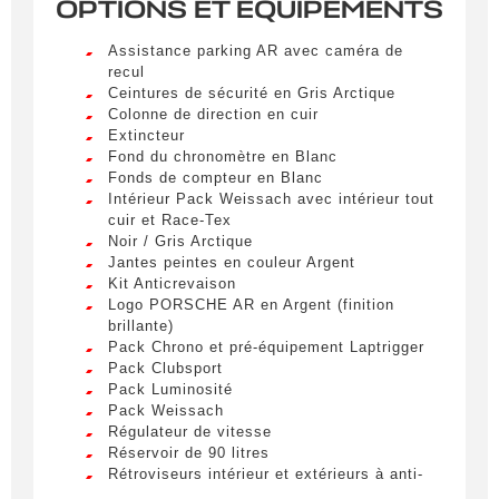
OPTIONS ET ÉQUIPEMENTS
Assistance parking AR avec caméra de
recul
Ceintures de sécurité en Gris Arctique
Colonne de direction en cuir
Extincteur
Fond du chronomètre en Blanc
Fonds de compteur en Blanc
Intérieur Pack Weissach avec intérieur tout
cuir et Race-Tex
Noir / Gris Arctique
Jantes peintes en couleur Argent
Kit Anticrevaison
Logo PORSCHE AR en Argent (finition
Obtenir des informations
brillante)
Pack Chrono et pré-équipement Laptrigger
Remplissez le formulaire ci-dessous pour être
Pack Clubsport
Pack Luminosité
recontacté afin d’obtenir des informations sur un
Pack Weissach
véhicule.
Régulateur de vitesse
Réservoir de 90 litres
Civilité
*
Rétroviseurs intérieur et extérieurs à anti-
éblouissement automatique et capteur de