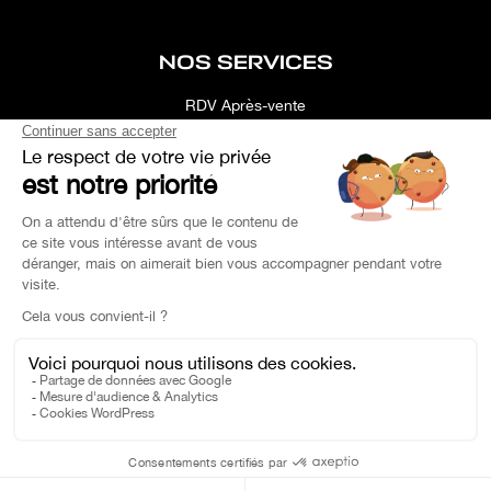
NOS SERVICES
RDV Après-vente
Conciergerie
Simulateur
Location d'espace
Recherche Personnalisée
Financement
Estimation de Reprise
Pièce de Rechange
Charles Pozzi Ⓒ 2023 - Tous droits réservés -
Politique de Confidentialité
-
Mentions Légales
Au quotidien, prenez les transports en commun #SeDéplacerMoinsPolluer