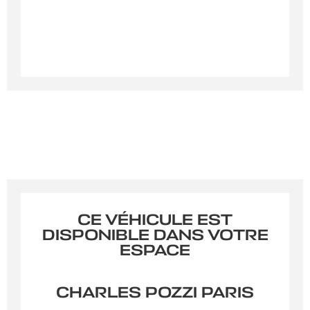
En soumettant ce formulaire, j'accepte que les
informations saisies soient exploitées à des fins de
relation commerciale.
Envoyer
CE VÉHICULE EST
DISPONIBLE DANS VOTRE
ESPACE
CHARLES POZZI PARIS