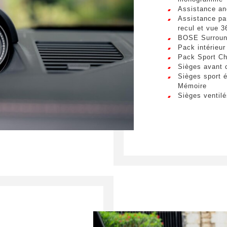
s. Mauris et malesuada augue.
Assistance an
Assistance pa
essage
*
recul et vue 3
BOSE Surroun
Pack intérieur
Pack Sport C
Sièges avant 
Sièges sport 
Mémoire
mettant ce formulaire, j'accepte que les informations saisies soient ex
Sièges ventilé
 de relation commerciale.
Env