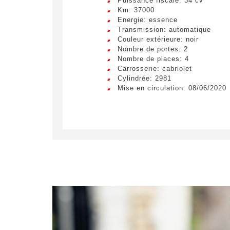
Puissance fiscale: 34 cv
Km: 37000
Energie: essence
Transmission: automatique
Couleur extérieure: noir
Nombre de portes: 2
Nombre de places: 4
Carrosserie: cabriolet
Cylindrée: 2981
Mise en circulation: 08/06/2020
Obte
LIV
Remplissez
sur un véh
Lorem ip
egestas 
ultricie
Civilité
*
Lorem ip
M.
egestas 
ultricie
E-mail
*
Lorem ip
egestas 