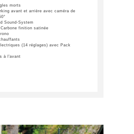
gles morts
rking avant et arrière avec caméra de
60°
d Sound-System
 Carbone finition satinée
hrono
chauffants
électriques (14 réglages) avec Pack
ploitées
s à l'avant
oyer