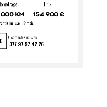
lométrage :
Prix :
 000 KM
154 900 €
antie incluse : 12 mois
Ou contactez-nous au
É
+377 97 97 42 26