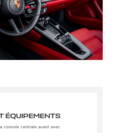
mations
pulvinar
ibh eget
pulvinar
ibh eget
T ÉQUIPEMENTS
pulvinar
la console centrale avant avec
ibh eget