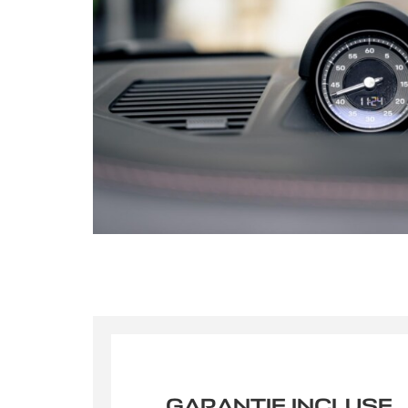
ultricie
Votre m
En sou
à des fins
GARANTIE INCLUSE