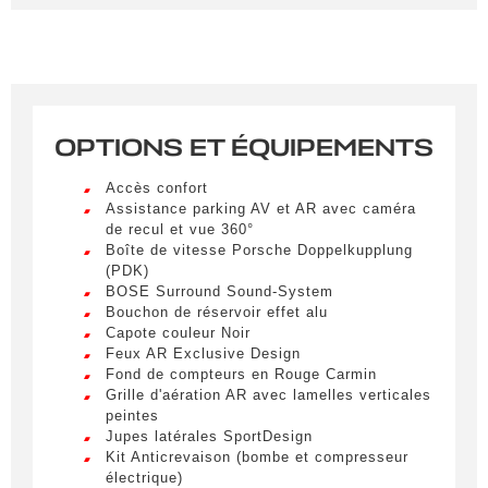
Remplissez le formulaire ci-dessous pour recevoir
une notification par e-mail dès qu’un véhicule
correspondant à vos critères sera disponible.
Civilité
*
OPTIONS ET ÉQUIPEMENTS
M.
LIVRAISON PARTOUT EN
Accès confort
FRANCE
Assistance parking AV et AR avec caméra
Nom
*
de recul et vue 360°
Lorem ipsum dolor sit amet, consectetur
Boîte de vitesse Porsche Doppelkupplung
adipiscing elit. Ut a elit sed nisl pulvinar
(PDK)
egestas a vel nibh. Sed aliquam varius
BOSE Surround Sound-System
feugiat. Suspendisse finibus nec nibh eget
Bouchon de réservoir effet alu
Prénom
ultricies. Mauris et malesuada augue.
Capote couleur Noir
Feux AR Exclusive Design
Lorem ipsum dolor sit amet, consectetur
Fond de compteurs en Rouge Carmin
adipiscing elit. Ut a elit sed nisl pulvinar
Grille d'aération AR avec lamelles verticales
egestas a vel nibh. Sed aliquam varius
E-mail
*
peintes
feugiat. Suspendisse finibus nec nibh eget
Jupes latérales SportDesign
ultricies. Mauris et malesuada augue.
Kit Anticrevaison (bombe et compresseur
Lorem ipsum dolor sit amet, consectetur
électrique)