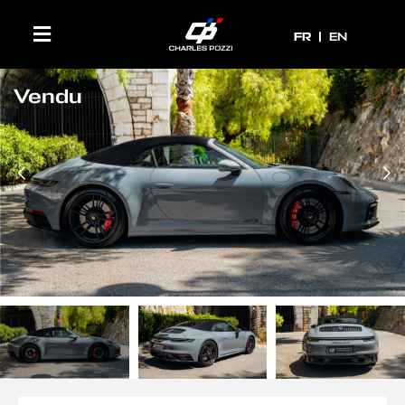
FR
FR
EN
Vendu