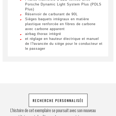
Porsche Dynamic Light System Plus (PDLS
Nom
*
Lorem ipsum dolor sit amet, consectetur
Plus)
adipiscing elit. Ut a elit sed nisl pulvinar
Réservoir de carburant de 90L
egestas a vel nibh. Sed aliquam varius
Sièges baquets intégraux en matière
feugiat. Suspendisse finibus nec nibh eget
plastique renforcée en fibres de carbone
Prénom
ultricies. Mauris et malesuada augue.
avec carbone apparent
airbag thorax intégré
Lorem ipsum dolor sit amet, consectetur
et réglage en hauteur électrique et manuel
adipiscing elit. Ut a elit sed nisl pulvinar
de l?avancée du siège pour le conducteur et
egestas a vel nibh. Sed aliquam varius
le passager
E-mail
*
feugiat. Suspendisse finibus nec nibh eget
Volant Sport GT en cuir lisse Noir
ultricies. Mauris et malesuada augue.
Lorem ipsum dolor sit amet, consectetur
adipiscing elit. Ut a elit sed nisl pulvinar
Téléphone
egestas a vel nibh. Sed aliquam varius
feugiat. Suspendisse finibus nec nibh eget
ultricies. Mauris et malesuada augue.
Demande spéciale
RECHERCHE PERSONNALISÉE
L’histoire de cet exemplaire se poursuit avec son nouveau