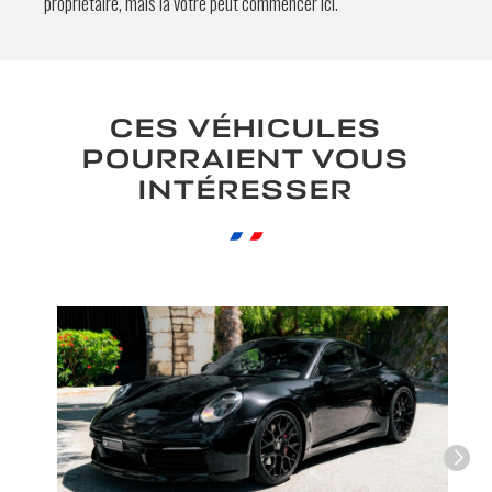
propriétaire, mais la vôtre peut commencer ici.
En soumettant ce formulaire, j'accepte
que les informations saisies soient
exploitées à des fins de relation
CES VÉHICULES
commerciale.
POURRAIENT VOUS
INTÉRESSER
Envoyer