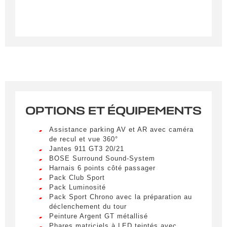
OPTIONS ET ÉQUIPEMENTS
Créer une alerte
Assistance parking AV et AR avec caméra
de recul et vue 360°
Remplissez le formulaire ci-dessous pour recevoir
Jantes 911 GT3 20/21
une notification par e-mail dès qu’un véhicule
BOSE Surround Sound-System
correspondant à vos critères sera disponible.
Harnais 6 points côté passager
Pack Club Sport
Pack Luminosité
Civilité
*
Pack Sport Chrono avec la préparation au
déclenchement du tour
M.
LIVRAISON PARTOUT EN
Peinture Argent GT métallisé
FRANCE
Phares matriciels à LED teintés avec