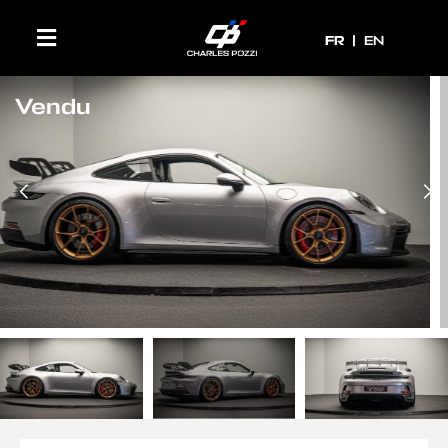
FR
FR
EN
Vendu