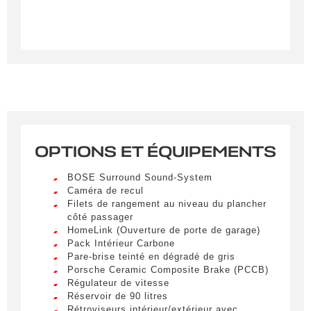
OPTIONS ET ÉQUIPEMENTS
Créer une alerte
BOSE Surround Sound-System
Remplissez le formulaire ci-dessous pour recevoir
Caméra de recul
une notification par e-mail dès qu’un véhicule
Filets de rangement au niveau du plancher
correspondant à vos critères sera disponible.
côté passager
HomeLink (Ouverture de porte de garage)
Pack Intérieur Carbone
Civilité
*
Pare-brise teinté en dégradé de gris
Porsche Ceramic Composite Brake (PCCB)
M.
LIVRAISON PARTOUT EN
Régulateur de vitesse
FRANCE
Réservoir de 90 litres
Nom
*
Rétroviseurs intérieur/extérieur avec