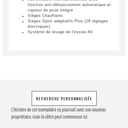
Lorem ipsum dolor sit amet, consectetur
fonction anti-éblouissement automatique et
adipiscing elit. Ut a elit sed nisl pulvinar
capteur de pluie intégré
egestas a vel nibh. Sed aliquam varius
Sièges Chauffants
feugiat. Suspendisse finibus nec nibh eget
Sièges Sport adaptatifs Plus (18 réglages
Prénom
ultricies. Mauris et malesuada augue.
électriques)
Système de levage de l'essieu AV
Lorem ipsum dolor sit amet, consectetur
adipiscing elit. Ut a elit sed nisl pulvinar
egestas a vel nibh. Sed aliquam varius
E-mail
*
feugiat. Suspendisse finibus nec nibh eget
ultricies. Mauris et malesuada augue.
Lorem ipsum dolor sit amet, consectetur
adipiscing elit. Ut a elit sed nisl pulvinar
Téléphone
egestas a vel nibh. Sed aliquam varius
feugiat. Suspendisse finibus nec nibh eget
ultricies. Mauris et malesuada augue.
RECHERCHE PERSONNALISÉE
Demande spéciale
L’histoire de cet exemplaire se poursuit avec son nouveau
propriétaire, mais la vôtre peut commencer ici.