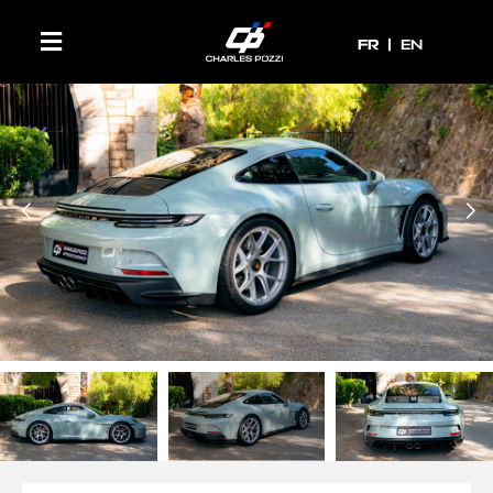
FR
FR
EN