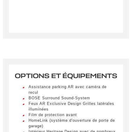
OPTIONS ET ÉQUIPEMENTS
Assistance parking AR avec caméra de
recul
BOSE Surround Sound-System
Feux AR Exclusive Design Grilles latérales
Obtenir des informations
illuminées
Film de protection avant
Remplissez le formulaire ci-dessous pour être
HomeLink (système d'ouverture de porte de
recontacté afin d’obtenir des informations sur un
garage)
véhicule.
Intérieur Heritage Design avec de nombreux