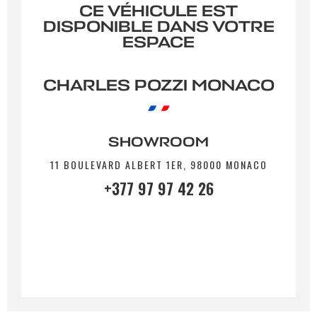
CE VÉHICULE EST
DISPONIBLE DANS VOTRE
Votre message
*
ESPACE
CHARLES POZZI MONACO
En soumettant ce formulaire, j'accepte que les
SHOWROOM
informations saisies soient exploitées à des fins de
relation commerciale.
11 BOULEVARD ALBERT 1ER, 98000 MONACO
+377 97 97 42 26
Envoyer