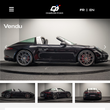
FR
FR
EN
Vendu