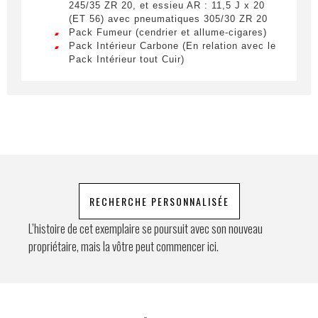
Téléphone
245/35 ZR 20, et essieu AR : 11,5 J x 20
egestas a vel nibh. Sed aliquam varius
(ET 56) avec pneumatiques 305/30 ZR 20
feugiat. Suspendisse finibus nec nibh eget
Pack Fumeur (cendrier et allume-cigares)
ultricies. Mauris et malesuada augue.
Pack Intérieur Carbone (En relation avec le
Pack Intérieur tout Cuir)
Demande spéciale
Pack Luminosité
Pare-brise teinté en dégradé de gris
Partie inférieure du bouclier AR peinte
Régulateur de vitesse
Rétroviseurs extérieurs rabattables
électriquement avec éclairage de proximité
au niveau des portièr es
En soumettant ce formulaire, j'accepte
Rétroviseurs intérieur/extérieur avec
que les informations saisies soient
fonction anti-éblouissement automatique et
exploitées à des fins de relation
capteur de pluie intégré
RECHERCHE PERSONNALISÉE
commerciale.
Servotronic Plus
Sièges Chauffants
L’histoire de cet exemplaire se poursuit avec son nouveau
Sièges sport électriques (14 réglages
propriétaire, mais la vôtre peut commencer ici.
Envoyer
électriques) avec Pack Mémoire
Système d'échappement Sport
Système de levage de l'essieu AV
Tapis de sol
Volant Multifonction et chauffant
Volant Sport GT en cuir