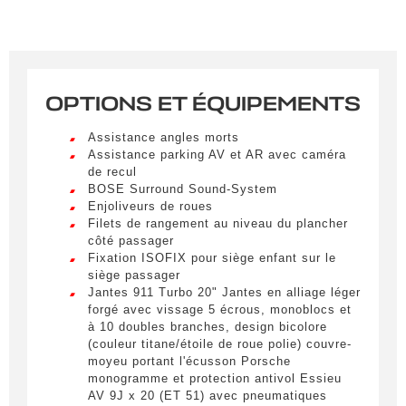
Remplissez le formulaire ci-dessous pour recevoir
une notification par e-mail dès qu’un véhicule
correspondant à vos critères sera disponible.
Civilité
*
OPTIONS ET ÉQUIPEMENTS
M.
LIVRAISON PARTOUT EN
Assistance angles morts
FRANCE
Assistance parking AV et AR avec caméra
Nom
*
de recul
Lorem ipsum dolor sit amet, consectetur
BOSE Surround Sound-System
adipiscing elit. Ut a elit sed nisl pulvinar
Enjoliveurs de roues
egestas a vel nibh. Sed aliquam varius
Filets de rangement au niveau du plancher
feugiat. Suspendisse finibus nec nibh eget
côté passager
Prénom
ultricies. Mauris et malesuada augue.
Fixation ISOFIX pour siège enfant sur le
siège passager
Lorem ipsum dolor sit amet, consectetur
Jantes 911 Turbo 20" Jantes en alliage léger
adipiscing elit. Ut a elit sed nisl pulvinar
forgé avec vissage 5 écrous, monoblocs et
egestas a vel nibh. Sed aliquam varius
à 10 doubles branches, design bicolore
E-mail
*
feugiat. Suspendisse finibus nec nibh eget
(couleur titane/étoile de roue polie) couvre-
ultricies. Mauris et malesuada augue.
moyeu portant l'écusson Porsche
monogramme et protection antivol Essieu
Lorem ipsum dolor sit amet, consectetur
AV 9J x 20 (ET 51) avec pneumatiques
adipiscing elit. Ut a elit sed nisl pulvinar