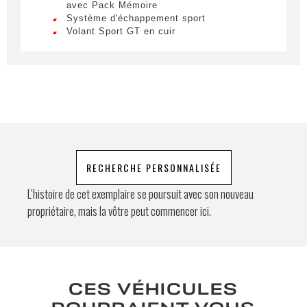
avec Pack Mémoire
feugiat. Suspendisse finibus nec nibh eget
Système d'échappement sport
ultricies. Mauris et malesuada augue.
Volant Sport GT en cuir
Demande spéciale
En soumettant ce formulaire, j'accepte
que les informations saisies soient
RECHERCHE PERSONNALISÉE
exploitées à des fins de relation
commerciale.
L’histoire de cet exemplaire se poursuit avec son nouveau
propriétaire, mais la vôtre peut commencer ici.
Envoyer
CES VÉHICULES