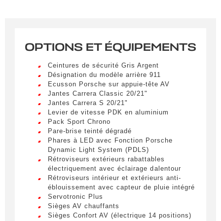
une notification par e-mail dès qu’un véhicule
correspondant à vos critères sera disponible.
Civilité
*
OPTIONS ET ÉQUIPEMENTS
M.
LIVRAISON PARTOUT EN
Ceintures de sécurité Gris Argent
FRANCE
Désignation du modèle arrière 911
Nom
*
Ecusson Porsche sur appuie-tête AV
Lorem ipsum dolor sit amet, consectetur
Jantes Carrera Classic 20/21"
adipiscing elit. Ut a elit sed nisl pulvinar
Jantes Carrera S 20/21"
egestas a vel nibh. Sed aliquam varius
Levier de vitesse PDK en aluminium
feugiat. Suspendisse finibus nec nibh eget
Pack Sport Chrono
Prénom
ultricies. Mauris et malesuada augue.
Pare-brise teinté dégradé
Phares à LED avec Fonction Porsche
Lorem ipsum dolor sit amet, consectetur
Dynamic Light System (PDLS)
adipiscing elit. Ut a elit sed nisl pulvinar
Rétroviseurs extérieurs rabattables
egestas a vel nibh. Sed aliquam varius
électriquement avec éclairage dalentour
E-mail
*
feugiat. Suspendisse finibus nec nibh eget
Rétroviseurs intérieur et extérieurs anti-
ultricies. Mauris et malesuada augue.
éblouissement avec capteur de pluie intégré
Servotronic Plus
Lorem ipsum dolor sit amet, consectetur
Sièges AV chauffants
adipiscing elit. Ut a elit sed nisl pulvinar
Téléphone
Sièges Confort AV (électrique 14 positions)
egestas a vel nibh. Sed aliquam varius