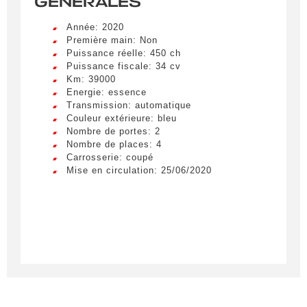
GÉNÉRALES
Année: 2020
Première main: Non
Puissance réelle: 450 ch
Puissance fiscale: 34 cv
Km: 39000
Energie: essence
Transmission: automatique
Couleur extérieure: bleu
Nombre de portes: 2
Nombre de places: 4
Carrosserie: coupé
Mise en circulation: 25/06/2020
Créer une alerte
Remplissez le formulaire ci-dessous pour recevoir
une notification par e-mail dès qu’un véhicule