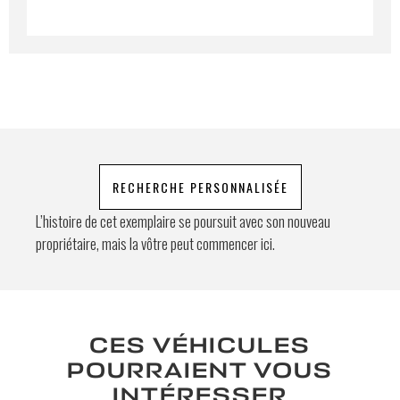
ultricies. Mauris et malesuada augue.
Demande spéciale
En soumettant ce formulaire, j'accepte
RECHERCHE PERSONNALISÉE
que les informations saisies soient
exploitées à des fins de relation
L’histoire de cet exemplaire se poursuit avec son nouveau
commerciale.
propriétaire, mais la vôtre peut commencer ici.
Envoyer
CES VÉHICULES
POURRAIENT VOUS
INTÉRESSER