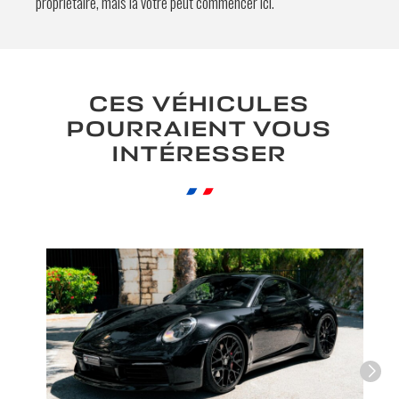
propriétaire, mais la vôtre peut commencer ici.
En soumettant ce formulaire, j'accepte
que les informations saisies soient
exploitées à des fins de relation
CES VÉHICULES
commerciale.
POURRAIENT VOUS
INTÉRESSER
Envoyer