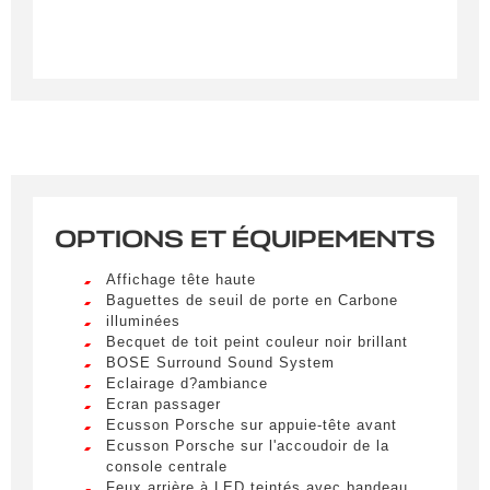
OPTIONS ET ÉQUIPEMENTS
Créer une alerte
Affichage tête haute
Baguettes de seuil de porte en Carbone
Remplissez le formulaire ci-dessous pour recevoir
illuminées
une notification par e-mail dès qu’un véhicule
Becquet de toit peint couleur noir brillant
correspondant à vos critères sera disponible.
BOSE Surround Sound System
Eclairage d?ambiance
Ecran passager
Civilité
*
Ecusson Porsche sur appuie-tête avant
Ecusson Porsche sur l'accoudoir de la
M.
LIVRAISON PARTOUT EN
console centrale
FRANCE
Feux arrière à LED teintés avec bandeau