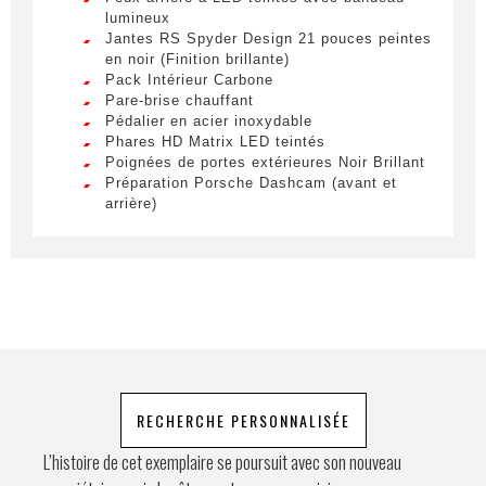
lumineux
Nom
*
Lorem ipsum dolor sit amet, consectetur
Jantes RS Spyder Design 21 pouces peintes
adipiscing elit. Ut a elit sed nisl pulvinar
en noir (Finition brillante)
egestas a vel nibh. Sed aliquam varius
Pack Intérieur Carbone
feugiat. Suspendisse finibus nec nibh eget
Pare-brise chauffant
Prénom
ultricies. Mauris et malesuada augue.
Pédalier en acier inoxydable
Phares HD Matrix LED teintés
Lorem ipsum dolor sit amet, consectetur
Poignées de portes extérieures Noir Brillant
adipiscing elit. Ut a elit sed nisl pulvinar
Préparation Porsche Dashcam (avant et
egestas a vel nibh. Sed aliquam varius
arrière)
E-mail
*
feugiat. Suspendisse finibus nec nibh eget
Sièges chauffants à l'avant et à l'arrière
ultricies. Mauris et malesuada augue.
Sièges confort à l'arrière (2+1)
Vitrage arrière fumé
Lorem ipsum dolor sit amet, consectetur
adipiscing elit. Ut a elit sed nisl pulvinar
Téléphone
egestas a vel nibh. Sed aliquam varius
feugiat. Suspendisse finibus nec nibh eget
ultricies. Mauris et malesuada augue.
Demande spéciale
RECHERCHE PERSONNALISÉE
L’histoire de cet exemplaire se poursuit avec son nouveau