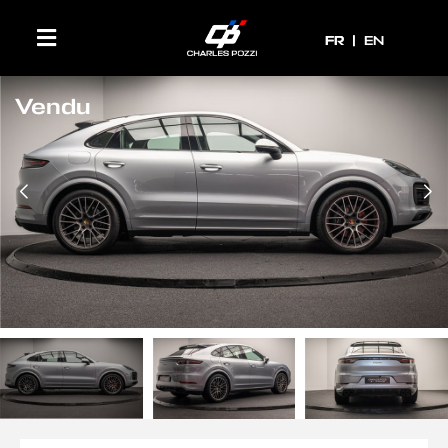
FR
FR
EN
Vendu