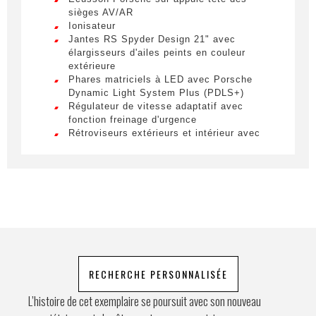
sièges AV/AR
Lorem ipsum dolor sit amet, consectetur
Ionisateur
adipiscing elit. Ut a elit sed nisl pulvinar
Jantes RS Spyder Design 21" avec
Téléphone
egestas a vel nibh. Sed aliquam varius
élargisseurs d'ailes peints en couleur
feugiat. Suspendisse finibus nec nibh eget
extérieure
ultricies. Mauris et malesuada augue.
Phares matriciels à LED avec Porsche
Dynamic Light System Plus (PDLS+)
Demande spéciale
Régulateur de vitesse adaptatif avec
fonction freinage d'urgence
Rétroviseurs extérieurs et intérieur avec
fonction anti-éblouissement automatique
Roues AR directrices
Sélecteur PDK Exclusive Design
Sièges chauffants à l'AV
En soumettant ce formulaire, j'accepte
Sièges Confort AR (2+1)
que les informations saisies soient
Sièges sport adaptatifs avec Pack Mémoire
(18 réglages)
exploitées à des fins de relation
Suppression des éléments Vert Acide
commerciale.
Suspension pneumatique incluant le PASM
(Porsche Active Suspension Management)
RECHERCHE PERSONNALISÉE
Envoyer
Système d'échappement sport en Noir
Tapis de sol
L’histoire de cet exemplaire se poursuit avec son nouveau
Volant chauffant