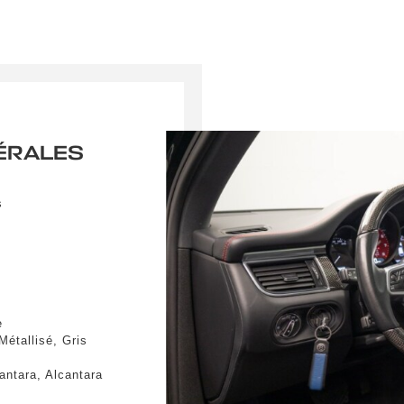
ÉRALES
s
e
Métallisé, Gris
r une alerte
cantara, Alcantara
RAISON PARTOUT EN FRANCE
 le formulaire ci-dessous pour recevoir une notification par e-mail dè