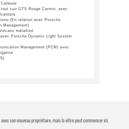
yer
r Carbone
r tout cuir GTS Rouge Carmin, avec
lcantara
rono (En relation avec Porsche
n Management)
Volcano métallisé
 avec Porsche Dynamic Light System
unication Management (PCM) avec
igation
75L
ntérieur et extérieurs automatique anti-
eumatique incluant le PASM (Porsche
nsion Management)
it panoramique
cy
onction Carbone avec chauffage du
t avec son nouveau propriétaire, mais la vôtre peut commencer ici.