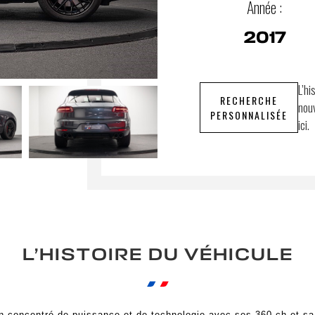
Année :
2017
L’hi
RECHERCHE
nouv
PERSONNALISÉE
ici.
L’HISTOIRE DU VÉHICULE
 concentré de puissance et de technologie avec ses 360 ch et sa