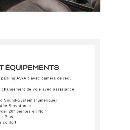
pulvinar
ibh eget
pulvinar
ibh eget
pulvinar
ibh eget
T ÉQUIPEMENTS
 parking AV/AR avec caméra de recul
e changement de voie avec assistance
d Sound-System (numérique)
stée Servotronic
es
der 20" peintes en Noir
ct Plus
e confort