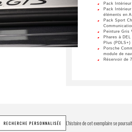
Envo
Pack Intérieu
Pack Intérieu
éléments en A
Pack Sport Ch
Communicatio
Peinture Gris 
Phares à DEL
Plus (PDLS+)
Porsche Comm
module de nav
Réservoir de 
Rétroviseurs i
éblouissement
Suspension pn
Active Suspe
Système de to
Vitrage Priva
Volant multif
volant
L’histoire de cet exemplaire se poursui
RECHERCHE PERSONNALISÉE