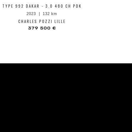
TYPE 992 DAKAR - 3.0 480 CH PDK
GTS CABRI
70 
2023
132 km
CHARLES POZZI LILLE
CHA
379 500 €