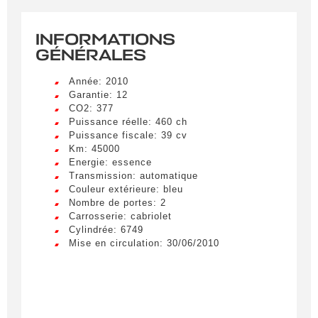
INFORMATIONS
GÉNÉRALES
Année: 2010
Créer une alerte
Garantie: 12
CO2: 377
Remplissez le formulaire ci-dessous pour recevoir
Puissance réelle: 460 ch
Puissance fiscale: 39 cv
une notification par e-mail dès qu’un véhicule
Km: 45000
correspondant à vos critères sera disponible.
Energie: essence
Transmission: automatique
Civilité
*
Couleur extérieure: bleu
Nombre de portes: 2
M.
Carrosserie: cabriolet
LIVRAISON PARTOUT EN
Cylindrée: 6749
FRANCE
Mise en circulation: 30/06/2010
Nom
*
Lorem ipsum dolor sit amet, consectetur
adipiscing elit. Ut a elit sed nisl pulvinar
egestas a vel nibh. Sed aliquam varius
feugiat. Suspendisse finibus nec nibh eget
Prénom