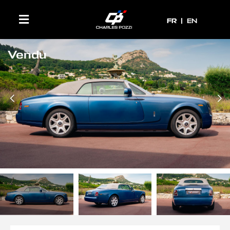
FR
FR
EN
Vendu