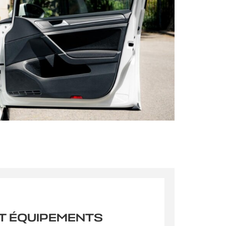
s qu’un
pulvinar
ibh eget
pulvinar
T ÉQUIPEMENTS
ibh eget