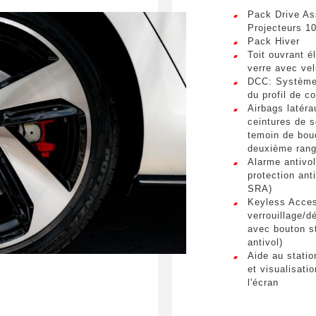
s. Mauris et malesuada augue.
Pack Drive As
Téléphone
sum dolor sit amet, consectetur adipiscing elit. Ut a elit sed nisl 
Projecteurs 1
a vel nibh. Sed aliquam varius feugiat. Suspendisse finibus nec n
Pack Hiver
s. Mauris et malesuada augue.
Toit ouvrant é
verre avec ve
DCC: Système 
spéciale
du profil de c
Airbags latér
ceintures de s
temoin de bouc
deuxième rang
Alarme antivol
protection an
umettant ce formulaire, j'accepte que les informations saisi
SRA)
xploitées à des fins de relation commerciale.
Keyless Acce
verrouillage/d
avec bouton s
Envo
antivol)
Aide au stati
et visualisati
l'écran
incluant fonct
extérieur droit