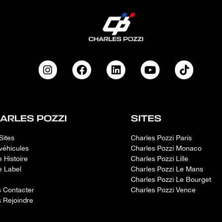
Airbags ridea
Alerte de per
Antenne AR de 
Antidémarrage
Appel d'urgen
Applications 
tableau de bo
revêtement de
Applications d
tableau de bor
console centr
Appuis-tête AR
points d'ancra
ARLES POZZI
SITES
Appuis-tête à 
sur les siège
Sites
Charles Pozzi Paris
Aumônières au
véhicules
Charles Pozzi Monaco
passager AV
e Histoire
Charles Pozzi Lille
Avertisseur s
e Label
Charles Pozzi Le Mans
des ceintures 
Charles Pozzi Le Bourget
AV)
 Contacter
Charles Pozzi Vence
Banquette AR 
 Rejoindre
central et tra
Blocage de dif
Boutons d'all