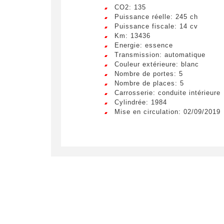
CO2: 135
Puissance réelle: 245 ch
Puissance fiscale: 14 cv
Km: 13436
Energie: essence
Transmission: automatique
Couleur extérieure: blanc
Nombre de portes: 5
Nombre de places: 5
Carrosserie: conduite intérieure
Cylindrée: 1984
Mise en circulation: 02/09/2019
Crée
LIV
Remplissez
véhicule c
Lorem ip
egestas 
ultricie
Civilité
*
Lorem ip
M.
egestas 