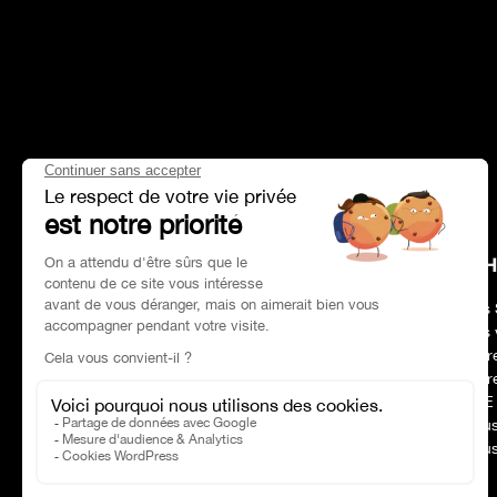
HEAD OFFICE
CH
Adresse :
Paris 75017
Nos 
Tél :
01 47 39 96 50
Nos 
Horaires :
09:00–19:00
Notr
Email :
contact@charles-pozzi.fr
Notr
RSE
Nous
Nous