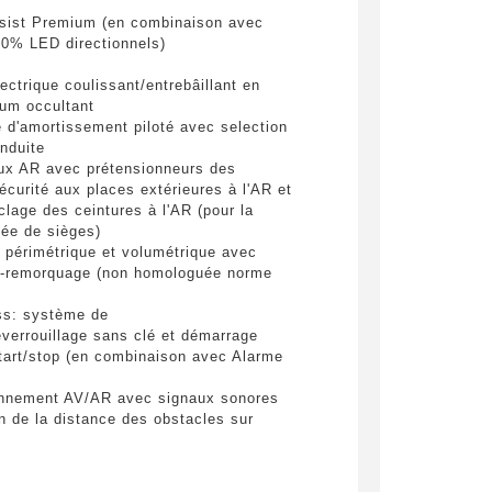
sist Premium (en combinaison avec
pulvinar
00% LED directionnels)
ibh eget
lectrique coulissant/entrebâillant en
lum occultant
d'amortissement piloté avec selection
onduite
aux AR avec prétensionneurs des
écurité aux places extérieures à l'AR et
lage des ceintures à l'AR (pour la
ée de sièges)
 périmétrique et volumétrique avec
ti-remorquage (non homologuée norme
es
ss: système de
éverrouillage sans clé et démarrage
tart/stop (en combinaison avec Alarme
yer
onnement AV/AR avec signaux sonores
on de la distance des obstacles sur
ion mémoire pour le rétroviseur