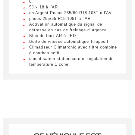
8
5J x 18 à l'AR
en Argent Pneus 235/60 R18 103T à l'AV
pneus 255/55 R18 105T à l'AR
Activation automatique du signal de
détresse en cas de freinage d'urgence
Bloc de feux AR à LED
Obtenir des informations
Boîte de vitesse automatique 1 rapport
Climatiseur Climatronic avec filtre combiné
Remplissez le formulaire ci-dessous pour être
à charbon actif
recontacté afin d’obtenir des informations sur un
climatisation stationnaire et régulation de
température 1 zone
véhicule.
E-call : appel d'urgence manuel ou
automatique
Civilité
*
Eclairage du compartiment de charge à LED
Ecran central tactile de 12
LIVRAISON PARTOUT EN
M.
9'' personnalisable et ID. Display de 5
FRANCE
3'' L'ID. Display est un combiné
d'instruments numérique permettant
Nom
*
Lorem ipsum dolor sit amet, consectetur
d'afficher des informations supplémentaires
adipiscing elit. Ut a elit sed nisl pulvinar
provenant des systèmes d'aide à la conduite
egestas a vel nibh. Sed aliquam varius
par la sélection de divers profils
feugiat. Suspendisse finibus nec nibh eget
d'information
ultricies. Mauris et malesuada augue.
Feux AR à LED
Prénom
*