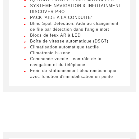
SYSTEME NAVIGATION & INFOTAINMENT
DISCOVER PRO
PACK 'AIDE A LA CONDUITE'
Blind Spot Detection: Aide au changement
de file par détection dans l'angle mort
Blocs de feux AR à LED
Boîte de vitesse automatique (DSG7)
Obtenir des informations
Climatisation automatique tactile
Climatronic bi-zone
Remplissez le formulaire ci-dessous pour être
Commande vocale : contrôle de la
navigation et du téléphone
recontacté afin d’obtenir des informations sur un
Frein de stationnement électromécanique
véhicule.
avec fonction d'immobilisation en pente
"Auto Hold" et assistant de démarrage en
Civilité
*
côte
Jantes en alliage léger 18" Nevada avec
LIVRAISON PARTOUT EN
M.
pneumatique 215/50 R18
FRANCE
Light Assist - Activation ou désactivation
automatique des feux de route
Nom
*
Pack Hiver Volant chauffant
Lorem ipsum dolor sit amet, consectetur
Sièges AV chauffants
adipiscing elit. Ut a elit sed nisl pulvinar
Témoin d'alerte pour niveau de liquide de
egestas a vel nibh. Sed aliquam varius
lave-glace
feugiat. Suspendisse finibus nec nibh eget