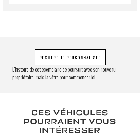
Demande spéciale
En soumettant ce formulaire, j'accepte
RECHERCHE PERSONNALISÉE
que les informations saisies soient
exploitées à des fins de relation
L’histoire de cet exemplaire se poursuit avec son nouveau
commerciale.
propriétaire, mais la vôtre peut commencer ici.
Envoyer
CES VÉHICULES
POURRAIENT VOUS
INTÉRESSER