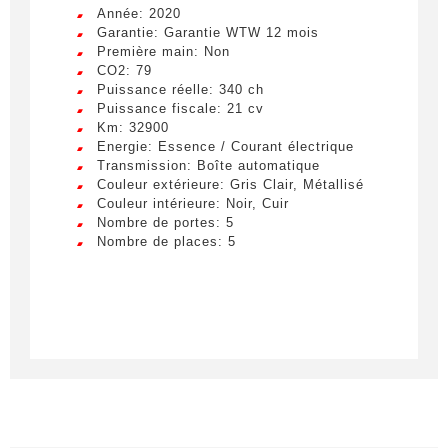
Année: 2020
Garantie: Garantie WTW 12 mois
Première main: Non
CO2: 79
Puissance réelle: 340 ch
Puissance fiscale: 21 cv
Km: 32900
Energie: Essence / Courant électrique
Transmission: Boîte automatique
Couleur extérieure: Gris Clair, Métallisé
Couleur intérieure: Noir, Cuir
Nombre de portes: 5
Nombre de places: 5
Créer une alerte
Remplissez le formulaire ci-dessous pour recevoir
une notification par e-mail dès qu’un véhicule
correspondant à vos critères sera disponible.