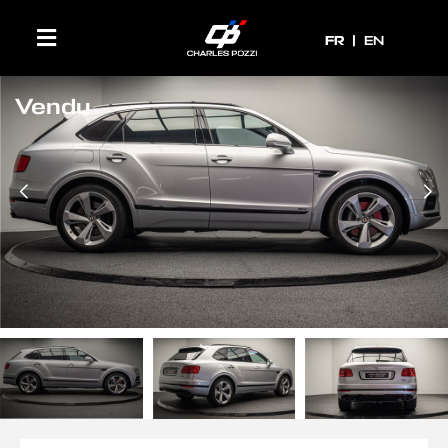
FR
FR
EN
Vendu