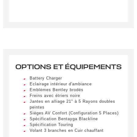
Créer une alerte
OPTIONS ET ÉQUIPEMENTS
Remplissez le formulaire ci-dessous pour recevoir
Battery Charger
une notification par e-mail dès qu’un véhicule
Eclairage intérieur d'ambiance
correspondant à vos critères sera disponible.
Emblèmes Bentley brodés
Freins avec étriers noire
Jantes en alliage 21" à 5 Rayons doubles
Civilité
*
peintes
Sièges AV Confort (Configuration 5 Places)
M.
Spécification Bentayga Blackline
LIVRAISON PARTOUT EN
Spécification Touring
FRANCE
Volant 3 branches en Cuir chauffant
Nom
*