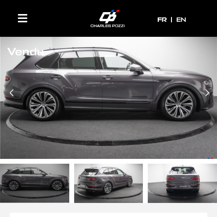
FR
FR
EN
Vendu