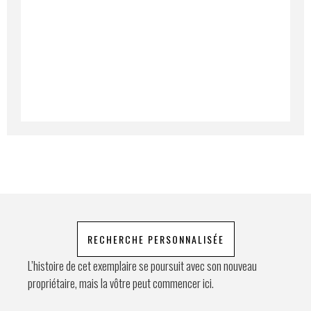
Lorem ipsum dolor sit amet, consectetur
adipiscing elit. Ut a elit sed nisl pulvinar
egestas a vel nibh. Sed aliquam varius
feugiat. Suspendisse finibus nec nibh eget
Prénom
ultricies. Mauris et malesuada augue.
Lorem ipsum dolor sit amet, consectetur
adipiscing elit. Ut a elit sed nisl pulvinar
egestas a vel nibh. Sed aliquam varius
E-mail
*
feugiat. Suspendisse finibus nec nibh eget
ultricies. Mauris et malesuada augue.
Lorem ipsum dolor sit amet, consectetur
adipiscing elit. Ut a elit sed nisl pulvinar
Téléphone
egestas a vel nibh. Sed aliquam varius
feugiat. Suspendisse finibus nec nibh eget
ultricies. Mauris et malesuada augue.
Demande spéciale
RECHERCHE PERSONNALISÉE
L’histoire de cet exemplaire se poursuit avec son nouveau
propriétaire, mais la vôtre peut commencer ici.