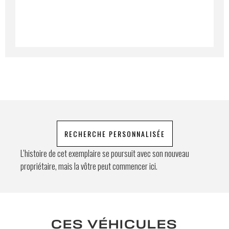
feugiat. Suspendisse finibus nec nibh eget
ultricies. Mauris et malesuada augue.
Demande spéciale
En soumettant ce formulaire, j'accepte
que les informations saisies soient
exploitées à des fins de relation
RECHERCHE PERSONNALISÉE
commerciale.
L’histoire de cet exemplaire se poursuit avec son nouveau
propriétaire, mais la vôtre peut commencer ici.
Envoyer
CES VÉHICULES