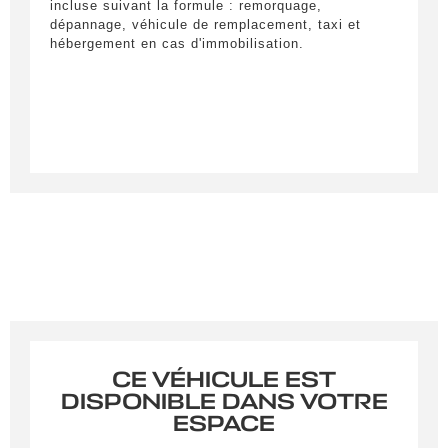
incluse suivant la formule : remorquage,
dépannage, véhicule de remplacement, taxi et
hébergement en cas d'immobilisation.
En soumettant ce formulaire, j'accepte que les
informations saisies soient exploitées à des fins de
relation commerciale.
Envoyer
CE VÉHICULE EST
DISPONIBLE DANS VOTRE
ESPACE