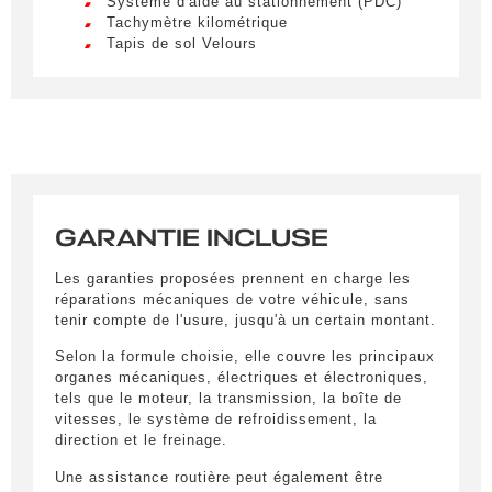
Civilité
*
Système d'aide au stationnement (PDC)
Tachymètre kilométrique
LIVRAISON PARTOUT EN
M.
Tapis de sol Velours
FRANCE
Triangle signalisation et kit de secours
Version en langue anglaise
Nom
*
Lorem ipsum dolor sit amet, consectetur
adipiscing elit. Ut a elit sed nisl pulvinar
egestas a vel nibh. Sed aliquam varius
feugiat. Suspendisse finibus nec nibh eget
ultricies. Mauris et malesuada augue.
Prénom
*
Lorem ipsum dolor sit amet, consectetur
GARANTIE INCLUSE
adipiscing elit. Ut a elit sed nisl pulvinar
egestas a vel nibh. Sed aliquam varius
Les garanties proposées prennent en charge les
feugiat. Suspendisse finibus nec nibh eget
E-mail
*
réparations mécaniques de votre véhicule, sans
ultricies. Mauris et malesuada augue.
tenir compte de l'usure, jusqu'à un certain montant.
Lorem ipsum dolor sit amet, consectetur
Selon la formule choisie, elle couvre les principaux
adipiscing elit. Ut a elit sed nisl pulvinar
organes mécaniques, électriques et électroniques,
egestas a vel nibh. Sed aliquam varius
Tél.
*
tels que le moteur, la transmission, la boîte de
feugiat. Suspendisse finibus nec nibh eget
vitesses, le système de refroidissement, la
ultricies. Mauris et malesuada augue.
direction et le freinage.
Une assistance routière peut également être
Votre message
*