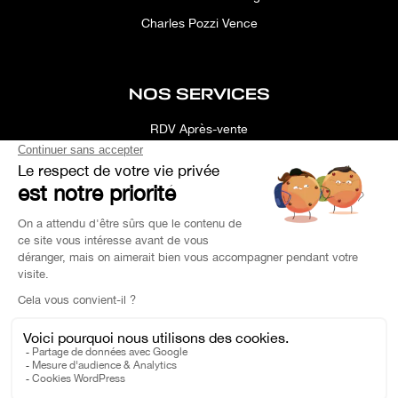
Charles Pozzi Vence
NOS SERVICES
RDV Après-vente
Conciergerie
Simulateur
Location d'espace
Recherche Personnalisée
Financement
Estimation de Reprise
Pièce de Rechange
Charles Pozzi Ⓒ 2023 - Tous droits réservés -
Politique de Confidentialité
-