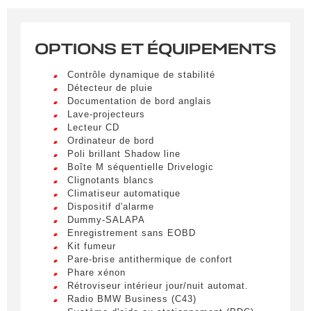
OPTIONS ET ÉQUIPEMENTS
Contrôle dynamique de stabilité
Détecteur de pluie
Documentation de bord anglais
Lave-projecteurs
Lecteur CD
Ordinateur de bord
Poli brillant Shadow line
Boîte M séquentielle Drivelogic
Clignotants blancs
Climatiseur automatique
Dispositif d'alarme
Obtenir des informations
Dummy-SALAPA
Enregistrement sans EOBD
Remplissez le formulaire ci-dessous pour être
Kit fumeur
Pare-brise antithermique de confort
recontacté afin d’obtenir des informations sur un
Phare xénon
véhicule.
Rétroviseur intérieur jour/nuit automat.
Radio BMW Business (C43)