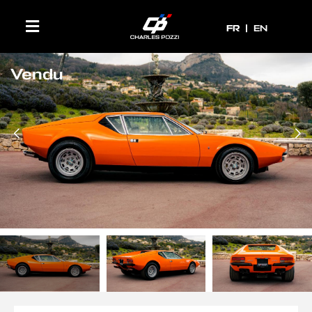
FR
FR
EN
Vendu