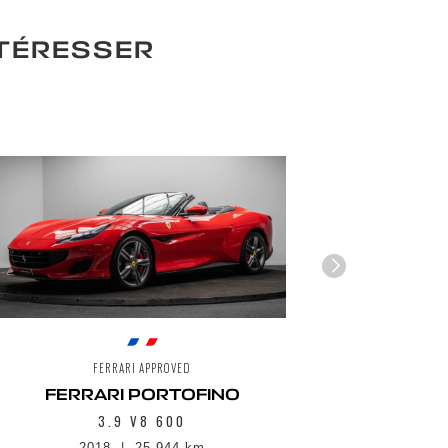
NTÉRESSER
FERRARI APPROVED
FERRARI PORTOFINO
3.9 V8 600
2018
25 944 km
1