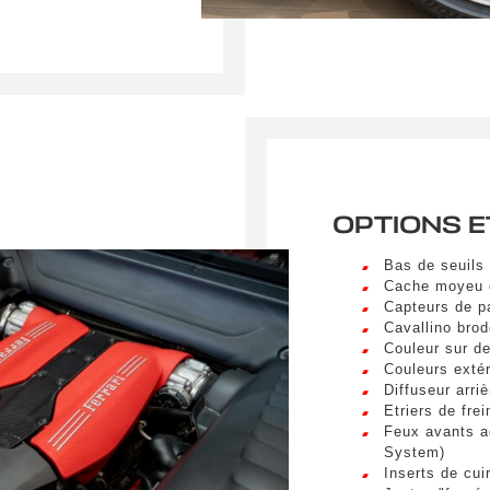
a vel nibh. Sed aliquam varius feugiat. Suspendisse finibus nec n
s. Mauris et malesuada augue.
Nom
*
Prénom
sum dolor sit amet, consectetur adipiscing elit. Ut a elit sed nisl 
a vel nibh. Sed aliquam varius feugiat. Suspendisse finibus nec n
s. Mauris et malesuada augue.
Téléphone
sum dolor sit amet, consectetur adipiscing elit. Ut a elit sed nisl 
a vel nibh. Sed aliquam varius feugiat. Suspendisse finibus nec n
s. Mauris et malesuada augue.
OPTIONS E
spéciale
Bas de seuils 
Cache moyeu 
Capteurs de pa
Cavallino brod
Couleur sur d
Couleurs extér
umettant ce formulaire, j'accepte que les informations saisi
Diffuseur arri
xploitées à des fins de relation commerciale.
Etriers de fre
Feux avants a
System)
Envo
Inserts de cui