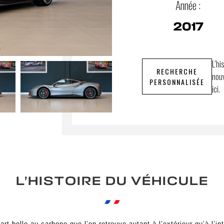
Année :
2017
L’hi
RECHERCHE
nouv
PERSONNALISÉE
ici.
L’HISTOIRE DU VÉHICULE
rt belle au carbone que l’on retrouve autant à l’extérieur qu’à l’int