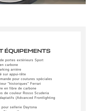
ibh eget
pulvinar
ibh eget
pulvinar
ibh eget
T ÉQUIPEMENTS
de portes extérieurs Sport
en carbone
rking arrière
é sur appui-tête
emande pour coutures spéciales
ieur "historiques" Ferrari
es
ère en fibre de carbone
ins de couleur Rosso Scuderia
daptatifs (Advanced Frontlighting
yer
r pour sellerie Daytona