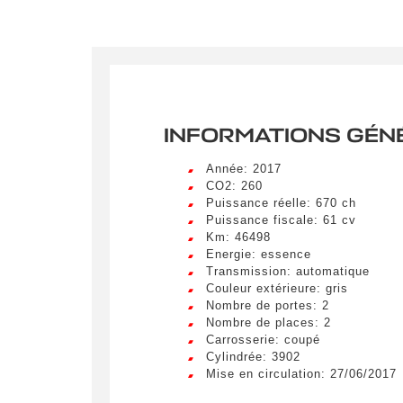
INFORMATIONS GÉN
Année: 2017
CO2: 260
Puissance réelle: 670 ch
Puissance fiscale: 61 cv
Km: 46498
Energie: essence
Transmission: automatique
Couleur extérieure: gris
Nombre de portes: 2
Nombre de places: 2
Crée
Carrosserie: coupé
LIV
Cylindrée: 3902
Remplissez
Mise en circulation: 27/06/2017
véhicule c
Lorem ip