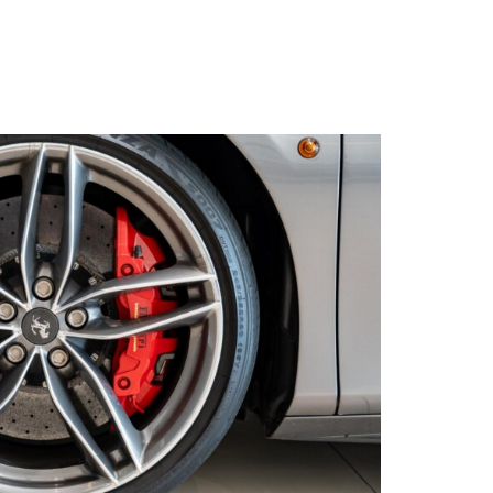
s qu’un
pulvinar