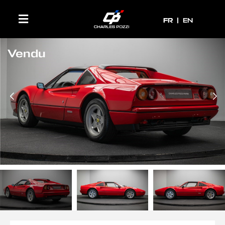
FR
FR
EN
Vendu