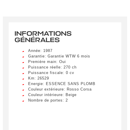
INFORMATIONS
GÉNÉRALES
Année: 1987
Garantie: Garantie WTW 6 mois
Première main: Oui
Puissance réelle: 270 ch
Puissance fiscale: 0 cv
Km: 26529
Energie: ESSENCE SANS PLOMB
Couleur extérieure: Rosso Corsa
Couleur intérieure: Beige
Nombre de portes: 2
Créer une alerte
Remplissez le formulaire ci-dessous pour recevoir
une notification par e-mail dès qu’un véhicule