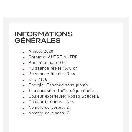
INFORMATIONS
GÉNÉRALES
Année: 2020
Garantie: AUTRE AUTRE
Première main: Oui
Puissance réelle: 670 ch
Puissance fiscale: 0 cv
Km: 7176
Energie: Essence sans plomb
Transmission: Boîte séquentielle
Couleur extérieure: Rosso Scuderia
Couleur intérieure: Nero
Nombre de portes: 2
Créer une alerte
Nombre de places: 2
Remplissez le formulaire ci-dessous pour recevoir
une notification par e-mail dès qu’un véhicule