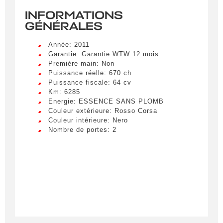
INFORMATIONS
GÉNÉRALES
Année: 2011
Garantie: Garantie WTW 12 mois
Créer une alerte
Première main: Non
Puissance réelle: 670 ch
Remplissez le formulaire ci-dessous pour recevoir
Puissance fiscale: 64 cv
une notification par e-mail dès qu’un véhicule
Km: 6285
correspondant à vos critères sera disponible.
Energie: ESSENCE SANS PLOMB
Couleur extérieure: Rosso Corsa
Couleur intérieure: Nero
Civilité
*
Nombre de portes: 2
M.
LIVRAISON PARTOUT EN
FRANCE
Nom
*
Lorem ipsum dolor sit amet, consectetur
adipiscing elit. Ut a elit sed nisl pulvinar
egestas a vel nibh. Sed aliquam varius
feugiat. Suspendisse finibus nec nibh eget
Prénom
ultricies. Mauris et malesuada augue.