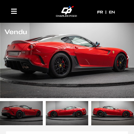
FR
FR
EN
Vendu