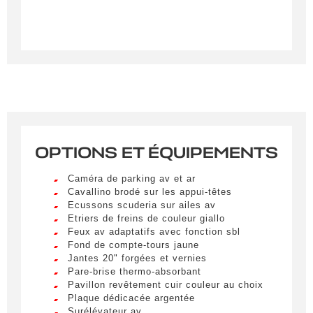
Créer une alerte
OPTIONS ET ÉQUIPEMENTS
Remplissez le formulaire ci-dessous pour recevoir
Caméra de parking av et ar
une notification par e-mail dès qu’un véhicule
Cavallino brodé sur les appui-têtes
correspondant à vos critères sera disponible.
Ecussons scuderia sur ailes av
Etriers de freins de couleur giallo
Feux av adaptatifs avec fonction sbl
Civilité
*
Fond de compte-tours jaune
Jantes 20" forgées et vernies
M.
Pare-brise thermo-absorbant
LIVRAISON PARTOUT EN
Pavillon revêtement cuir couleur au choix
FRANCE
Plaque dédicacée argentée
Nom
*
Surélévateur av