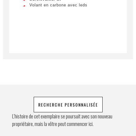
Lorem ipsum dolor sit amet, consectetur
Volant en carbone avec leds
adipiscing elit. Ut a elit sed nisl pulvinar
egestas a vel nibh. Sed aliquam varius
feugiat. Suspendisse finibus nec nibh eget
Prénom
ultricies. Mauris et malesuada augue.
Lorem ipsum dolor sit amet, consectetur
adipiscing elit. Ut a elit sed nisl pulvinar
egestas a vel nibh. Sed aliquam varius
E-mail
*
feugiat. Suspendisse finibus nec nibh eget
ultricies. Mauris et malesuada augue.
Lorem ipsum dolor sit amet, consectetur
adipiscing elit. Ut a elit sed nisl pulvinar
Téléphone
egestas a vel nibh. Sed aliquam varius
feugiat. Suspendisse finibus nec nibh eget
ultricies. Mauris et malesuada augue.
Demande spéciale
RECHERCHE PERSONNALISÉE
L’histoire de cet exemplaire se poursuit avec son nouveau
propriétaire, mais la vôtre peut commencer ici.