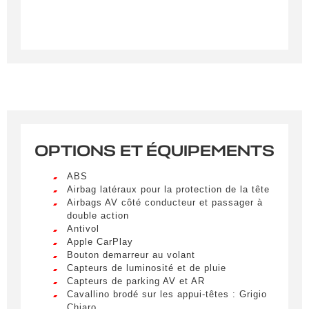
OPTIONS ET ÉQUIPEMENTS
Créer une alerte
ABS
Remplissez le formulaire ci-dessous pour recevoir
Airbag latéraux pour la protection de la tête
Airbags AV côté conducteur et passager à
une notification par e-mail dès qu’un véhicule
double action
correspondant à vos critères sera disponible.
Antivol
Apple CarPlay
Civilité
*
Bouton demarreur au volant
Capteurs de luminosité et de pluie
M.
Capteurs de parking AV et AR
LIVRAISON PARTOUT EN
Cavallino brodé sur les appui-têtes : Grigio
FRANCE
Chiaro