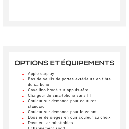
OPTIONS ET ÉQUIPEMENTS
Créer une alerte
Apple carplay
Remplissez le formulaire ci-dessous pour recevoir
Bas de seuils de portes extérieurs en fibre
de carbone
une notification par e-mail dès qu’un véhicule
Cavallino brodé sur appuis-tête
correspondant à vos critères sera disponible.
Chargeur de smartphone sans fil
Couleur sur demande pour coutures
Civilité
*
standard
Couleur sur demande pour le volant
M.
Dossier de sièges en cuir couleur au choix
LIVRAISON PARTOUT EN
Dossiers ar rabattables
FRANCE
Echappement sport