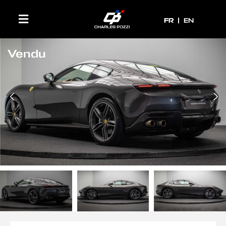
FR
FR
EN
Vendu