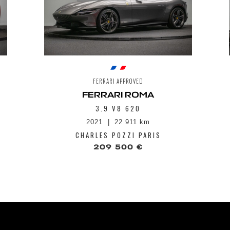
Système de fr
Système HIFI
Système info 
8,4", port USB
Streaming et 
Système Side 
Tableau de bo
entièrement n
FERRARI APPROVED
FERRARI ROMA
3.9 V8 620
2021
22 911 km
CHARLES POZZI PARIS
209 500 €