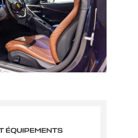
s qu’un
pulvinar
ibh eget
pulvinar
T ÉQUIPEMENTS
ibh eget