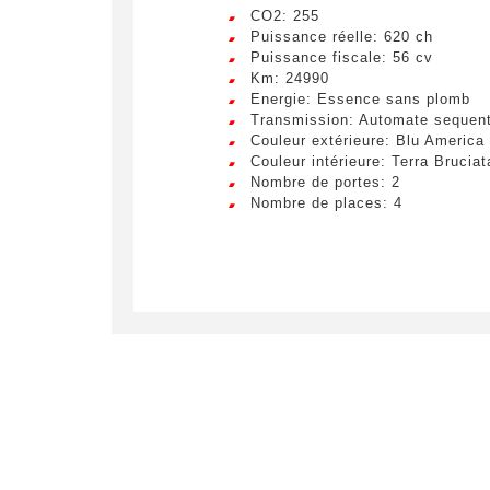
CO2: 255
Puissance réelle: 620 ch
Puissance fiscale: 56 cv
Km: 24990
Energie: Essence sans plomb
Transmission: Automate sequent
Couleur extérieure: Blu America
Couleur intérieure: Terra Bruciat
Nombre de portes: 2
Nombre de places: 4
Crée
LIV
Remplissez
véhicule c
Lorem ip
egestas 
ultricie
Civilité
*
Lorem ip
M.
egestas 
ultricie