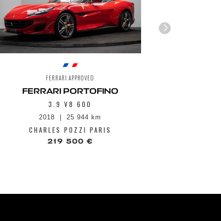
einage carbo-céramique
 Premium
télématique avec GPS, écran tactil de
 sur tunnel central et Bluetooth Audio
Radio DAB
Slip Control 6,0 (SSC)
rd de 16" avec instrumentation
umérique
FERRARI APPROVED
FERRARI PORTOFINO
3.9 V8 600
2018
25 944 km
1
CHARLES POZZI PARIS
CHA
219 500 €