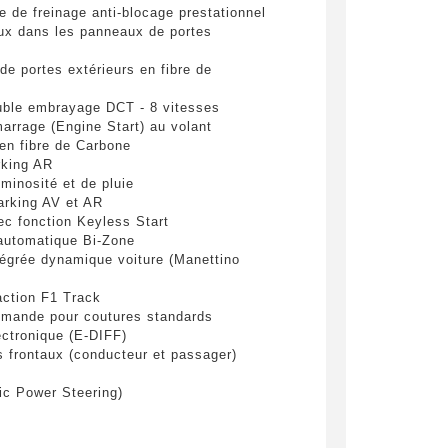
 de freinage anti-blocage prestationnel
pulvinar
aux dans les panneaux de portes
ibh eget
de portes extérieurs en fibre de
uble embrayage DCT - 8 vitesses
arrage (Engine Start) au volant
n fibre de Carbone
rking AR
minosité et de pluie
arking AV et AR
ec fonction Keyless Start
 automatique Bi-Zone
es
grée dynamique voiture (Manettino
action F1 Track
emande pour coutures standards
yer
lectronique (E-DIFF)
s frontaux (conducteur et passager)
ic Power Steering)
de stabilité électronique)
ins de couleur Aluminium