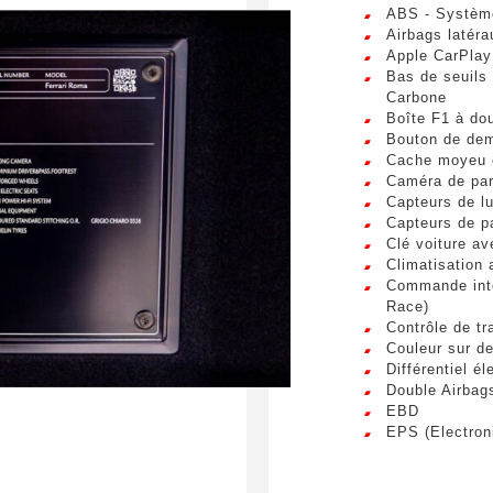
ABS - Système
Téléphone
sum dolor sit amet, consectetur adipiscing elit. Ut a elit sed nisl 
Airbags latér
a vel nibh. Sed aliquam varius feugiat. Suspendisse finibus nec n
Apple CarPlay
s. Mauris et malesuada augue.
Bas de seuils 
Carbone
Boîte F1 à do
spéciale
Bouton de dem
Cache moyeu e
Caméra de pa
Capteurs de lu
Capteurs de p
Clé voiture av
Climatisation
umettant ce formulaire, j'accepte que les informations saisi
Commande inté
xploitées à des fins de relation commerciale.
Race)
Contrôle de tr
Couleur sur d
Envo
Différentiel é
Double Airbag
EBD
EPS (Electron
ESC (contrôle 
Etriers de fre