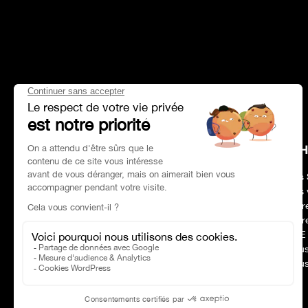
HEAD OFFICE
CH
Adresse :
Paris 75017
Nos 
Tél :
01 47 39 96 50
Nos 
Horaires :
09:00–19:00
Notr
Email :
contact@charles-pozzi.fr
Notr
RSE
Nous
Nous