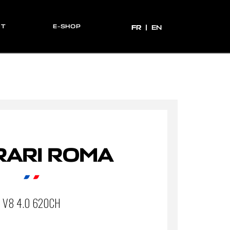
CT
E-SHOP
FR
FR
EN
RARI ROMA
V8 4.0 620CH