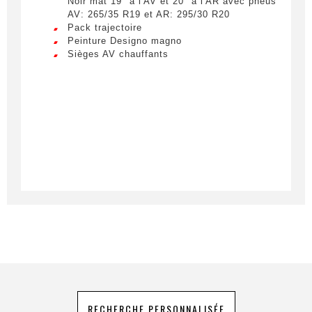
Noir mat 19" à l'AV et 20" à l'AR avec pneus
ultricies. Mauris et malesuada augue.
AV: 265/35 R19 et AR: 295/30 R20
Pack trajectoire
Lorem ipsum dolor sit amet, consectetur
Peinture Designo magno
adipiscing elit. Ut a elit sed nisl pulvinar
Sièges AV chauffants
Téléphone
egestas a vel nibh. Sed aliquam varius
feugiat. Suspendisse finibus nec nibh eget
ultricies. Mauris et malesuada augue.
Demande spéciale
En soumettant ce formulaire, j'accepte
que les informations saisies soient
exploitées à des fins de relation
commerciale.
Envoyer
RECHERCHE PERSONNALISÉE