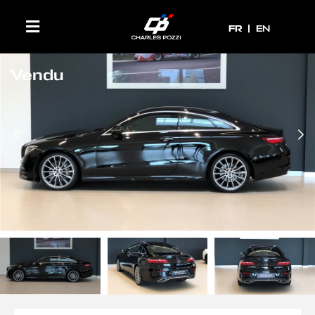
FR
FR
EN
Vendu