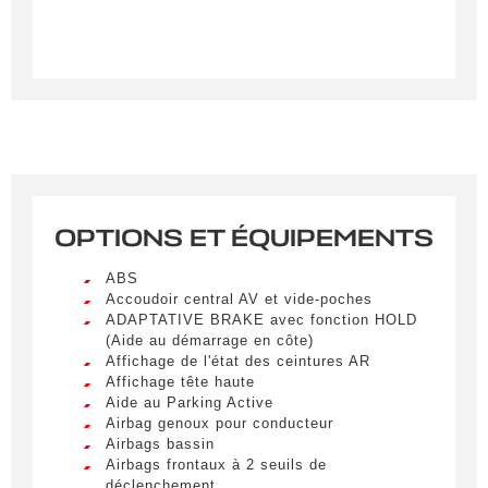
OPTIONS ET ÉQUIPEMENTS
Créer une alerte
ABS
Remplissez le formulaire ci-dessous pour recevoir
Accoudoir central AV et vide-poches
ADAPTATIVE BRAKE avec fonction HOLD
une notification par e-mail dès qu’un véhicule
(Aide au démarrage en côte)
correspondant à vos critères sera disponible.
Affichage de l'état des ceintures AR
Affichage tête haute
Civilité
*
Aide au Parking Active
Airbag genoux pour conducteur
M.
Airbags bassin
LIVRAISON PARTOUT EN
Airbags frontaux à 2 seuils de
FRANCE
déclenchement