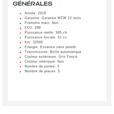
GÉNÉRALES
Année: 2019
Garantie: Garantie WTW 12 mois
Première main: Non
Créer une alerte
CO2: 299
Puissance réelle: 585 ch
Remplissez le formulaire ci-dessous pour recevoir
Puissance fiscale: 51 cv
une notification par e-mail dès qu’un véhicule
Km: 32500
correspondant à vos critères sera disponible.
Energie: Essence sans plomb
Transmission: Boîte automatique
Couleur extérieure: Gris Foncé
Civilité
*
Couleur intérieure: Noir
Nombre de portes: 5
M.
LIVRAISON PARTOUT EN
Nombre de places: 5
FRANCE
Nom
*
Lorem ipsum dolor sit amet, consectetur
adipiscing elit. Ut a elit sed nisl pulvinar
egestas a vel nibh. Sed aliquam varius
feugiat. Suspendisse finibus nec nibh eget
Prénom
ultricies. Mauris et malesuada augue.